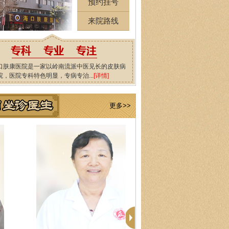
预约挂号
来院路线
口肤康医院是一家以岭南流派中医见长的皮肤病
院，医院专科特色明显，专病专治...
[详情]
更多>>