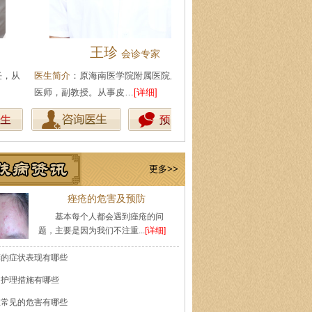
王珍
陈武林
会诊专家
皮肤科主
生简介
：原海南医学院附属医院皮肤科主任
医生简介
：现任海口肤康医院皮
师，副教授。从事皮…
[详细]
事皮肤性病专业工作多…
[详细]
更多>>
痤疮的危害及预防
基本每个人都会遇到痤疮的问
题，主要是因为我们不注重...
[详细]
癣的症状表现有哪些
的护理措施有哪些
痘常见的危害有哪些