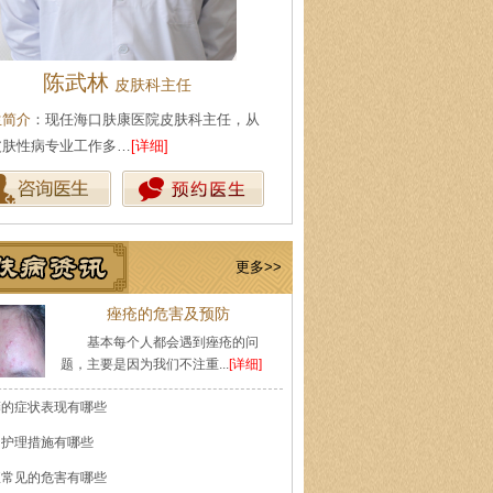
陈武林
王珍
皮肤科主任
会诊专家
生简介
：现任海口肤康医院皮肤科主任，从
医生简介
：原海南医学院附属医
皮肤性病专业工作多…
[详细]
医师，副教授。从事皮…
[详细]
更多>>
痤疮的危害及预防
基本每个人都会遇到痤疮的问
题，主要是因为我们不注重...
[详细]
癣的症状表现有哪些
的护理措施有哪些
痘常见的危害有哪些