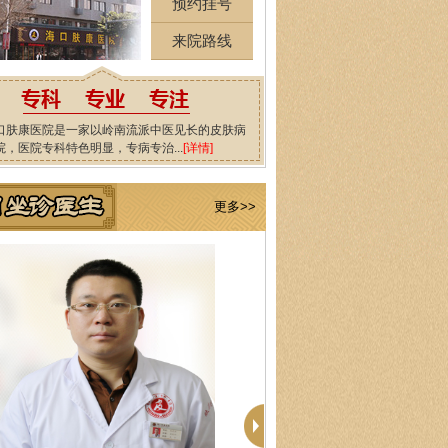
预约挂号
来院路线
口肤康医院是一家以岭南流派中医见长的皮肤病
院，医院专科特色明显，专病专治...
[详情]
更多>>