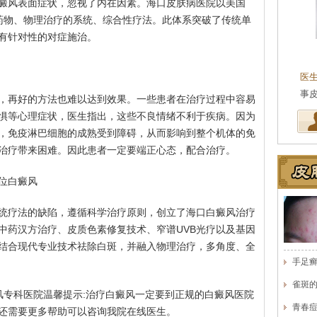
癜风表面症状，忽视了内在因素。海口皮肤病医院以美国
合药物、物理治疗的系统、综合性疗法。此体系突破了传统单
有针对性的对症施治。
王珍
会诊专家
医生简介
：原海南医学院附属医院皮肤科主任
医
医师，副教授。从事皮…
[详细]
事
，再好的方法也难以达到效果。一些患者在治疗过程中容易
惧等心理症状，医生指出，这些不良情绪不利于疾病。因为
，免疫淋巴细胞的成熟受到障碍，从而影响到整个机体的免
治疗带来困难。因此患者一定要端正心态，配合治疗。
位白癜风
统疗法的缺陷，遵循科学治疗原则，创立了海口白癜风治疗
中药汉方治疗、皮质色素修复技术、窄谱UVB光疗以及基因
结合现代专业技术祛除白斑，并融入物理治疗，多角度、全
手足
雀斑
风专科医院温馨提示:治疗白癜风一定要到正规的白癜风医院
青春
还需要更多帮助可以咨询我院在线医生。