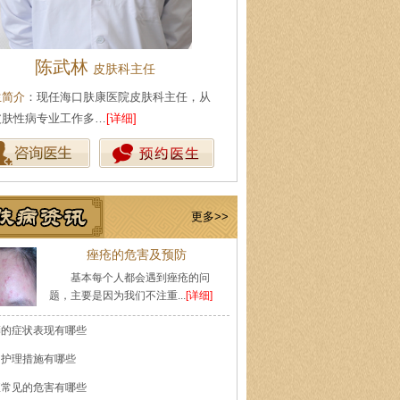
陈武林
王珍
皮肤科主任
会诊专家
生简介
：现任海口肤康医院皮肤科主任，从
医生简介
：原海南医学院附属医
皮肤性病专业工作多…
[详细]
医师，副教授。从事皮…
[详细]
更多>>
痤疮的危害及预防
基本每个人都会遇到痤疮的问
题，主要是因为我们不注重...
[详细]
癣的症状表现有哪些
的护理措施有哪些
痘常见的危害有哪些