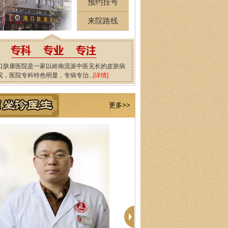
预约挂号
来院路线
口肤康医院是一家以岭南流派中医见长的皮肤病
院，医院专科特色明显，专病专治...
[详情]
更多>>