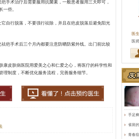
祛疤手术治疗后需要服用抗菌素，一般患者服用三天即可，
长一些。
王珍
让它自行脱落，不要强行祛除，并且在疤皮脱落后避免阳光
会诊专家
医生简介
：原海南医学院附属医院皮肤科主任
医
医师，副教授。从事皮…
[详细]
事
光祛疤手术后三个月内都要注意防晒防紫外线。出门前比较
肤康皮肤病医院用爱美之心和仁爱之心，将医疗的科学性和
管理制度，不断优化服务流程，完善服务细节。
手足
雀斑
法
青春