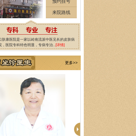
预约挂号
来院路线
口肤康医院是一家以岭南流派中医见长的皮肤病
院，医院专科特色明显，专病专治...
[详情]
更多>>