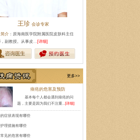
陈武林
王珍
皮肤科主任
会诊专家
生简介
：现任海口肤康医院皮肤科主任，从
医生简介
：原海南医学院附属医
皮肤性病专业工作多…
[详细]
医师，副教授。从事皮…
[详细]
更多>>
痤疮的危害及预防
基本每个人都会遇到痤疮的问
题，主要是因为我们不注重...
[详细]
癣的症状表现有哪些
的护理措施有哪些
痘常见的危害有哪些