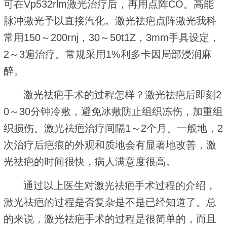
可在Vp532rlm激光治疗后，再用点阵CO。高能
脉冲激光予以直接汽化。激光祛疤点阵激光我科
常用150～200rnj，30～50t1Z，3mm手具设定，
2～3遍治疗。常规采用1%利多卡因局部浸润麻
醉。
激光祛疤手术的过程怎样？激光祛疤后即刻2
0～30分钟冷敷，避免冰敷防止组织冻伤，加重组
织损伤。激光祛疤治疗间隔1～2个月。一般地，2
次治疗后疤痕的外观和质地会有显著地改善，激
光祛疤的时间很快，病人满意度很高。
通过以上医生对激光祛疤手术过程的介绍，
激光祛疤的过程是否复杂是不是已经知道了。总
的来说，激光祛疤手术的过程是很简单的，而且