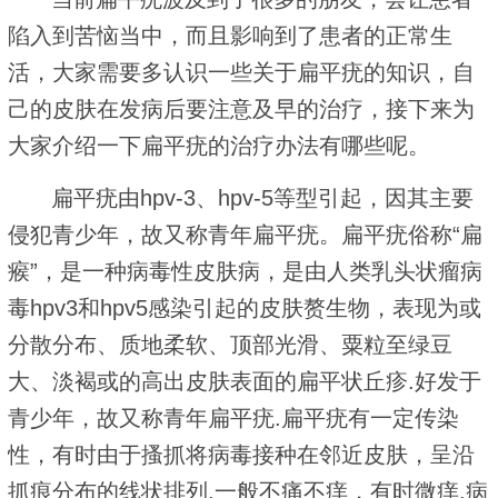
陷入到苦恼当中，而且影响到了患者的正常生
活，大家需要多认识一些关于扁平疣的知识，自
己的皮肤在发病后要注意及早的治疗，接下来为
大家介绍一下扁平疣的治疗办法有哪些呢。
扁平疣由hpv-3、hpv-5等型引起，因其主要
侵犯青少年，故又称青年扁平疣。扁平疣俗称“扁
瘊”，是一种病毒性皮肤病，是由人类乳头状瘤病
毒hpv3和hpv5感染引起的皮肤赘生物，表现为或
分散分布、质地柔软、顶部光滑、粟粒至绿豆
大、淡褐或的高出皮肤表面的扁平状丘疹.好发于
青少年，故又称青年扁平疣.扁平疣有一定传染
性，有时由于搔抓将病毒接种在邻近皮肤，呈沿
抓痕分布的线状排列.一般不痛不痒，有时微痒.病