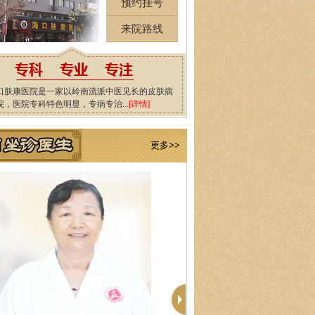
预约挂号
来院路线
口肤康医院是一家以岭南流派中医见长的皮肤病
院，医院专科特色明显，专病专治...
[详情]
更多>>