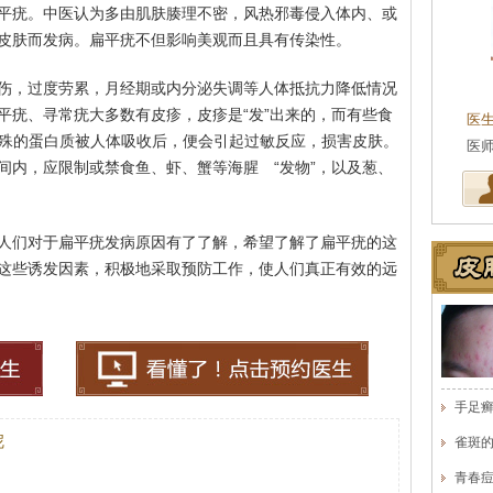
平疣。中医认为多由肌肤腠理不密，风热邪毒侵入体内、或
皮肤而发病。扁平疣不但影响美观而且具有传染性。
伤，过度劳累，月经期或内分泌失调等人体抵抗力降低情况
平疣、寻常疣大多数有皮疹，皮疹是“发”出来的，而有些食
医
特殊的蛋白质被人体吸收后，便会引起过敏反应，损害皮肤。
医
间内，应限制或禁食鱼、虾、蟹等海腥 “发物”，以及葱、
人们对于扁平疣发病原因有了了解，希望了解了扁平疣的这
这些诱发因素，积极地采取预防工作，使人们真正有效的远
手足
呢
雀斑
青春