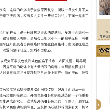
疾病，这样的疾病由于发病原因复杂，所以一旦发生并不太
于扁平疣疾病，应当多去关注一些相关知识，下面一起来了
海
治疗病程长，是一种影响到美观的皮肤病。多发于面部和手
专科医
，很容易被人忽略。然后会出现大小不一的扁平丘疹，有椭
扁平疣可因患者自身搜瘙痒而发生自身接种，出现沿抓痕呈
，消退前瘙痒明显，愈后不留痕迹。
,表现为正常皮色或浅褐色的扁平丘疹，表面光滑，境界明
，因扁平疣的疣体中有大量活跃的病毒，当局部被搔抓时，
这时病毒很容易被接种到正常皮肤上而产生新的疣体，导致
过污染器物感染损伤皮肤而间接传染，好发于面部及手背
经污染物间接传染。外伤也是引起疣病毒感染的一个很重要
布排列成条索状，这就是外伤引起传染的一个例子。扁平疣
与机体免疫功能的降低、皮肤擦伤或搔抓等因素有关，机体