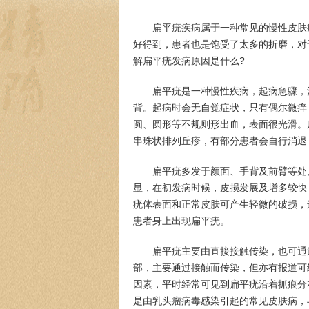
扁平疣疾病属于一种常见的慢性皮肤
好得到，患者也是饱受了太多的折磨，对
解扁平疣发病原因是什么?
扁平疣是一种慢性疾病，起病急骤，
背。起病时会无自觉症状，只有偶尔微痒
圆、圆形等不规则形出血，表面很光滑。
串珠状排列丘疹，有部分患者会自行消退
扁平疣多发于颜面、手背及前臂等处
显，在初发病时候，皮损发展及增多较快
疣体表面和正常皮肤可产生轻微的破损，
患者身上出现扁平疣。
扁平疣主要由直接接触传染，也可通
部，主要通过接触而传染，但亦有报道可
因素，平时经常可见到扁平疣沿着抓痕分
是由乳头瘤病毒感染引起的常见皮肤病，