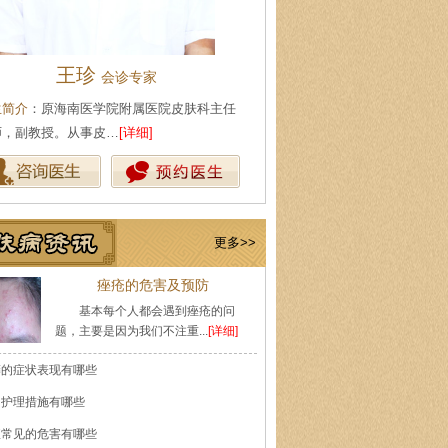
王珍
陈武林
会诊专家
皮肤科主
生简介
：原海南医学院附属医院皮肤科主任
医生简介
：现任海口肤康医院皮
师，副教授。从事皮…
[详细]
事皮肤性病专业工作多…
[详细]
更多>>
痤疮的危害及预防
基本每个人都会遇到痤疮的问
题，主要是因为我们不注重...
[详细]
癣的症状表现有哪些
的护理措施有哪些
痘常见的危害有哪些