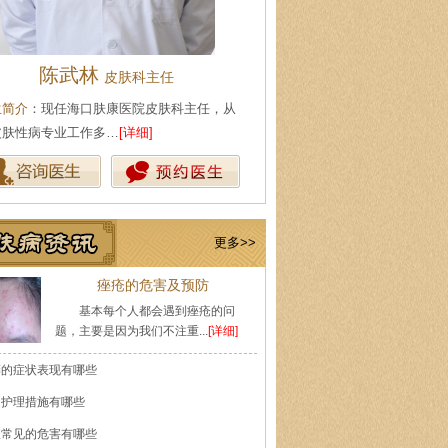
陈武林
王珍
皮肤科主任
会诊专家
生简介
：现任海口肤康医院皮肤科主任，从
医生简介
：原海南医学院附属医
皮肤性病专业工作多…
[详细]
医师，副教授。从事皮…
[详细]
更多>>
痤疮的危害及预防
基本每个人都会遇到痤疮的问
题，主要是因为我们不注重...
[详细]
癣的症状表现有哪些
的护理措施有哪些
痘常见的危害有哪些