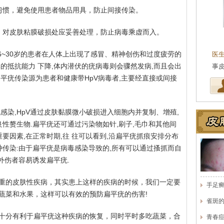
习惯，避免使用患者物品用具，防止间接传染。
，对皮肤粘膜破损处应妥善处理，防止病毒乘虚而入。
王珍
会诊专家
6~30岁的患者在人体上出现了感冒、精神创伤和过度疲劳的
医生简介
：原海南医学院附属医院皮肤科主任
医
的抵抗能力 下降,体内潜伏的疣病毒则会骤然发病,而且会出
医师，副教授。从事皮…
[详细]
事
平疣传染源为患者和健康带HpV病毒者,主要经直接或间接
感染,HpV通过皮肤黏膜微小破损进入细胞内并复制、增殖,
良性赘生物.扁平疣还可通过污染物如针,刷子,毛巾和其他间
要因素,在正常时期,往 往可以看到,沿扁平疣抓痕安排分布
种传染:由于扁平疣是病毒感染导致的,所有可以通过搔抓而自
外伤者容易诱发扁平疣.
重的皮肤性疾病，其实患上这样的疾病的时候，我们一定要
手足
蔬菜和水果，这样可以有效的预防扁平疣的伤害!
雀斑
十分有利于扁平疣这种疾病的恢复，同时平时多吃蔬菜，合
青春