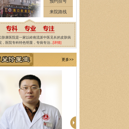
预约挂号
来院路线
口肤康医院是一家以岭南流派中医见长的皮肤病
院，医院专科特色明显，专病专治...
[详情]
更多>>