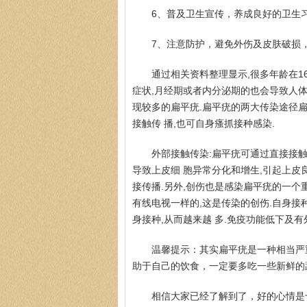
6、普及卫生宣传，养成良好的卫生
7、注意防护，避免外伤及皮肤破损
通过相关资料整理显示,很多年龄在1
症状,月经期或者内分泌期的也会导致人体
现较多的扁平疣.扁平疣的两大传染途径扁
接触传 播,也可自身瘙抓接种感染.
外部接触传染:扁平疣可通过直接接触
导致上皮细 胞异常分化和增生,引起上皮
接传播.另外,创伤也是感染扁平疣的一个重
有线电视一样的,这是传染的创伤.自身接
身接种,从而越来越 多.免疫功能低下及有
温馨提示：其实扁平疣是一种相当严
助于自己的饮食，一定要多吃一些新鲜的
相信大家已经了解到了，好的心情是