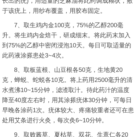
长出的疣)，用适量的芝麻油将此药调成糊状，敷
于该疣上，用纱布覆盖，用胶布固定。
7、取生鸡内金100克，75%的乙醇200毫
升。将生鸡内金焙干，研成细末。将此药末加入
到75%的乙醇中密闭浸泡10天。每日可取适量的
此药液涂搽患处3~4次。
8、取板蓝根、山豆根各50克，生地黄20
克，蝉蜕、蛇蜕各10克。将上药用2500毫升的清
水煮沸10~15分钟，滤渣取汁。待此药汁的温度
降至40度左右时，用其涂搽疣体30分钟，可每日
早晚各涂药1次。疣体较大、疼痛较重者还可在患
处用艾条进行火灸，每次灸6~10分钟。
9、取败酱草、夏枯草、双花、生薏仁各20