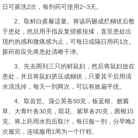
日可搽洗2次，每剂药可使用2~3天。
2、取鲜白蒺藜适量。将该药砸成烂糊状后敷
于患处，然后用手指反复揩搽按揉，直至患处出
现灼热感和微痛感为止，可每日或隔日用药1次。
搽药前应先将患处清晰干净。
3、先去两到三只的鲜鼠妇，然后将鼠妇放在
患处，并且将鼠妇挤压成糊状，只要其干后用清
水清洗掉，每天一到两次，可以有效扁平疣。
4、取齿笕、蒲公英各50克，板蓝根、败酱
草、大青叶各30克，双花、紫草各20克，茜根15
克。将上药用水煎后取汁，每日服一剂，分早晚2
次服完，连续服用1周为一个疗程。