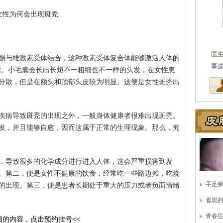
女性为何会出现斑秃
王珍
会诊专家
医生简介
：原海南医学院附属医院皮肤科主任
医
酮与雄激素受体结合，这种激素受体复合体能够激活人体的
医师，副教授。从事皮…
[详细]
事
囊。小毛囊会长出长短不一粗细也不一样的头发，在女性患
分散，但是在额头和顶部头皮较为明显。这便是女性斑秃出
疾病导致斑秃的出现之外，一般身体健康者很难出现斑秃。
发，并且能够自愈，因而这属于正常的生理现象。那么，究
，导致很多的化学成分进行进入人体，这会严重损害到发
。第二，便是女性不健康的饮食，经常吃一些路边摊，吃烧
手足
的出现。第三，便是患者长期处于重大的压力或者负面情绪
雀斑
青春
细的内容，点击预约挂号
<<