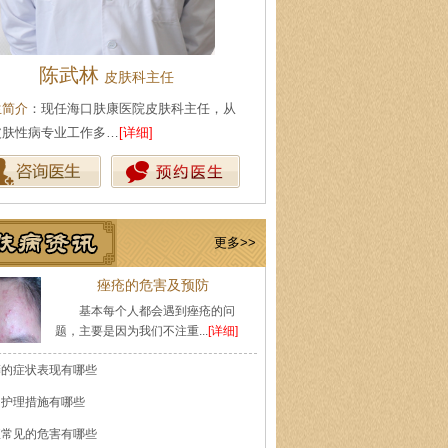
陈武林
王珍
皮肤科主任
会诊专家
生简介
：现任海口肤康医院皮肤科主任，从
医生简介
：原海南医学院附属医
皮肤性病专业工作多…
[详细]
医师，副教授。从事皮…
[详细]
更多>>
痤疮的危害及预防
基本每个人都会遇到痤疮的问
题，主要是因为我们不注重...
[详细]
癣的症状表现有哪些
的护理措施有哪些
痘常见的危害有哪些