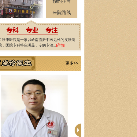
预约挂号
来院路线
口肤康医院是一家以岭南流派中医见长的皮肤病
院，医院专科特色明显，专病专治...
[详情]
更多>>