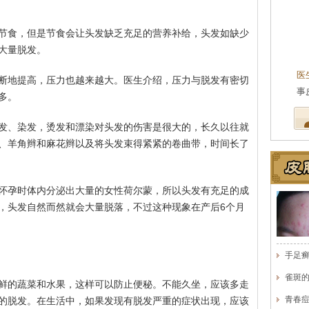
节食，但是节食会让头发缺乏充足的营养补给，头发如缺少
大量脱发。
王珍
会诊专家
医生简介
：原海南医学院附属医院皮肤科主任
医
断地提高，压力也越来越大。医生介绍，压力与脱发有密切
医师，副教授。从事皮…
[详细]
事
多。
发、染发，烫发和漂染对头发的伤害是很大的，长久以往就
、羊角辫和麻花辫以及将头发束得紧紧的卷曲带，时间长了
怀孕时体内分泌出大量的女性荷尔蒙，所以头发有充足的成
，头发自然而然就会大量脱落，不过这种现象在产后6个月
手足
雀斑
鲜的蔬菜和水果，这样可以防止便秘。不能久坐，应该多走
青春
的脱发。在生活中，如果发现有脱发严重的症状出现，应该