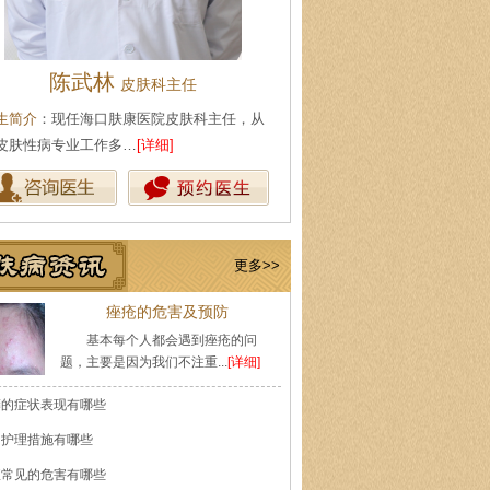
陈武林
王珍
皮肤科主任
会诊专家
生简介
：现任海口肤康医院皮肤科主任，从
医生简介
：原海南医学院附属医
皮肤性病专业工作多…
[详细]
医师，副教授。从事皮…
[详细]
更多>>
痤疮的危害及预防
基本每个人都会遇到痤疮的问
题，主要是因为我们不注重...
[详细]
癣的症状表现有哪些
的护理措施有哪些
痘常见的危害有哪些