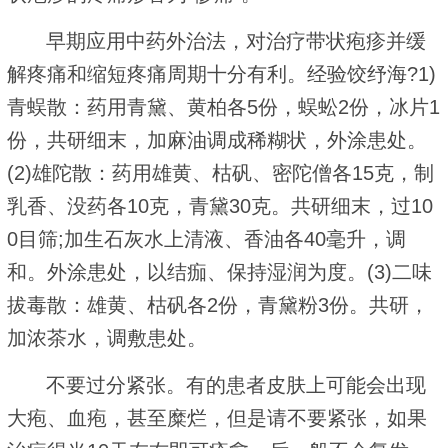
早期应用中药外治法，对治疗带状疱疹并缓
解疼痛和缩短疼痛周期十分有利。经验饺纾海?1)
青蜈散：药用青黛、黄柏各5份，蜈蚣2份，冰片1
份，共研细末，加麻油调成稀糊状，外涂患处。
(2)雄陀散：药用雄黄、枯矾、密陀僧各15克，制
乳香、没药各10克，青黛30克。共研细末，过10
0目筛;加生石灰水上清液、香油各40毫升，调
和。外涂患处，以结痂、保持湿润为度。(3)二味
拔毒散：雄黄、枯矾各2份，青黛粉3份。共研，
加浓茶水，调敷患处。
不要过分紧张。有的患者皮肤上可能会出现
大疱、血疱，甚至糜烂，但是请不要紧张，如果