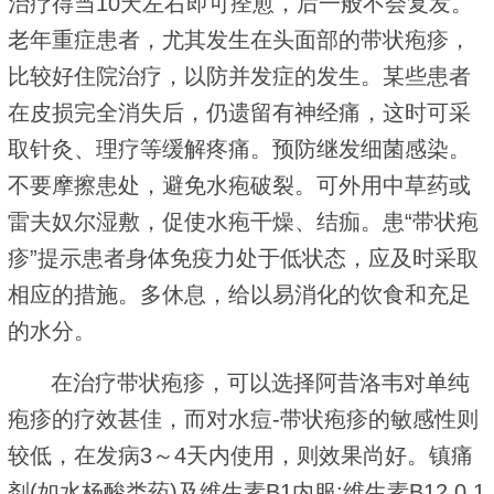
治疗得当10天左右即可痊愈，后一般不会复发。
老年重症患者，尤其发生在头面部的带状疱疹，
比较好住院治疗，以防并发症的发生。某些患者
在皮损完全消失后，仍遗留有神经痛，这时可采
取针灸、理疗等缓解疼痛。预防继发细菌感染。
不要摩擦患处，避免水疱破裂。可外用中草药或
雷夫奴尔湿敷，促使水疱干燥、结痂。患“带状疱
疹”提示患者身体免疫力处于低状态，应及时采取
相应的措施。多休息，给以易消化的饮食和充足
的水分。
在治疗带状疱疹，可以选择阿昔洛韦对单纯
疱疹的疗效甚佳，而对水痘-带状疱疹的敏感性则
较低，在发病3～4天内使用，则效果尚好。镇痛
剂(如水杨酸类药)及维生素B1内服;维生素B12 0.1