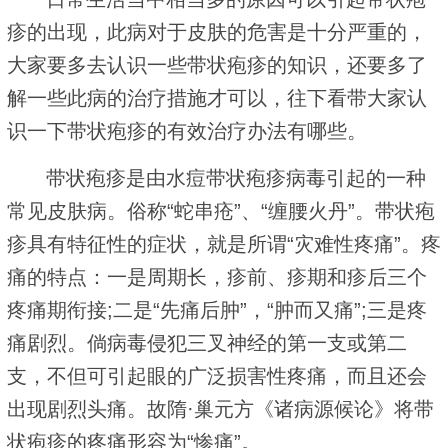
疹的出现，此病对于皮肤的危害是十分严重的，
大家要多去认识一些带状疱疹的知识，还要多了
解一些此病的治疗措施才可以，往下看带大家认
识一下带状疱疹的有效治疗办法有哪些。
带状疱疹是由水痘带状疱疹病毒引起的一种
常见皮肤病。俗称“蛇串疮”、“缠腰火丹”。带状疱
疹具有特征性的症状，就是所谓“灾难性疼痛”。疼
痛的特点：一是周期长，疹前、疹期和疹后三个
疼痛期衔接;二是“先痛后肿”，“肿而又痛”;三是疼
痛剧烈。倘病毒侵犯三叉神经的第一支或第二
支，不但可引起眼的广泛损害性疼痛，而且还会
出现剧烈头痛。故隋·巢元方《诸病源候论》将带
状疱疹的疼痛形容为“惨痛”。