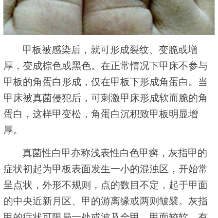
甲板被感染后，就可形成裂纹、变脆或增
厚，变成棕色或黑色。在正常情况下甲床不参与
甲板的角蛋白形成，仅在甲板下形成角蛋白。当
甲床被真菌侵犯后，可刺激甲床形成软而脆的角
蛋白，这样甲变松，角蛋白沉积致甲板明显增
厚。
真菌性白甲亦称浅表性白色甲癣，灰指甲的
症状初起为甲板表面发生一小的混浊区，开始常
呈点状，外形不规则，点的数目不定，起于甲面
的中央近新月区、甲的游离缘或两则皱襞。灰指
甲的症状可限局一处或波及全甲。甲面较软，有