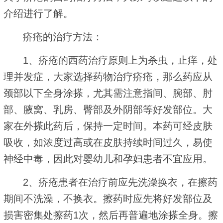
介绍进行了解。
疥疮的治疗方法：
1、疥疮的西药治疗原则上为杀虫，止痒，处
理并发症，大家选择药物治疗疥疮，那么药应从
颈部以下全身涂搽，尤其需注意指间、腕部、肘
部、腋窝、乳房、臀部及外阴部等好发部位。大
家在外搽此药后，保持一定时间。本药可经皮肤
吸收，如浓度过高或在皮肤持续时间过久，易使
神经中毒，因此对婴幼儿和孕妇患者不宜应用。
2、疥疮患者在治疗前应先洗澡换衣，在擦药
期间不洗澡，不换衣。擦药时应先将好发部位及
损害密集处擦药1次，然后再普遍地涂搽全身。擦