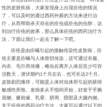
性的皮肤疾病，大家发现身上出现疥疮的情况
了，可以及时的通过西药外搽的方法来进行治
疗，从而帮助杀灭存在的疥虫或疥虫的虫卵，达
到治疗疥疮的效果，那么具体疥疮的西药治疗方
法，下面让我们一起去了解一下吧。
疥疮是由疥螨引起的接触传染性皮肤病，疥
疮主要是疥螨与人体密切传染，还可通过衣服、
内衣、毛巾而传播，雌虫在离开人体后至少可存
活数天，潜伏期约1个月左右，也可长达2个月。
皮肤剧烈瘙痒，可能是人体对虫体所引起的获得
敏感性所致。发病多从手指间开始，好发于手腕
屈侧、腋前缘、乳晕、脐周、阴部及大腿内侧。
关于疥疮的西药治疗方法，大家可以通过以下的