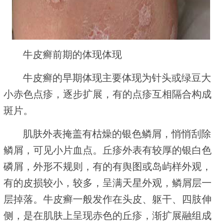
牛皮癣前期的体现体现
牛皮癣的早期体现主要体现为针头或绿豆大
小赤色点疹，逐步扩展，有的点疹互相隔合构成
斑片。
肌肤外表掩盖有枯燥的银色鳞屑，悄悄刮除
鳞屑，可见小片血点。丘疹外表有较厚的银白色
磷屑，外形不规则，有的有舆图或岛屿样外观，
有的皮损较小，较多，呈满天星外观，鳞屑层一
层掉落。牛皮癣一般发作在头皮、躯干、四肢伸
侧，是在肌肤上呈现赤色的丘疹，渐扩展融组成