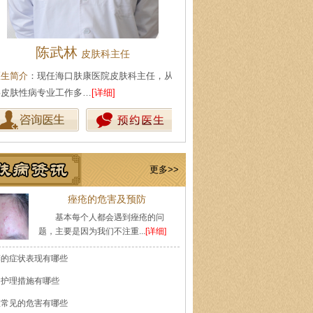
陈武林
王珍
皮肤科主任
会诊专家
生简介
：现任海口肤康医院皮肤科主任，从
医生简介
：原海南医学院附属医
皮肤性病专业工作多…
[详细]
医师，副教授。从事皮…
[详细]
更多>>
痤疮的危害及预防
基本每个人都会遇到痤疮的问
题，主要是因为我们不注重...
[详细]
癣的症状表现有哪些
的护理措施有哪些
痘常见的危害有哪些