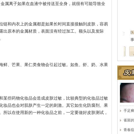
。金属离子如果在血液中被传送至全身，就很有可能导致全
王珍
会诊专家
拉链和内衣上的金属都是如果长时间直接接触到皮肤，容易
露出原本的金属材质，表面没有经过加工。额头以及发际
医生简介
：原海南医学院附属医院皮肤科主任
医
。
医师，副教授。从事皮…
[详细]
事
海鲜、芒果、果仁类食物会引起过敏。如鱼、虾、奶、水果
和某些药物化妆品会造成皮肤过敏，比较典型的化妆品过敏
化妆品也会对肌肤产生一定的刺激。其它如生化防腐剂、果
手足
。所以在使用新的一种化妆品之前，一定要做好皮肤测试，
雀斑
青春