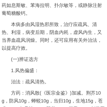
药如息斯敏、苯海拉明、扑尔敏等，或静脉注射
葡萄糖酸钙。
本病多由风湿热邪所致，治疗应疏风、清
热、利湿，病变后期，阴血内耗，虚风内生，又
当养血疏风润燥。同时，还可应用有关外治法，
以提高疗效。
(一)辨证选方
1.风热偏盛：
治法：疏风清热。
方药：消风散(《医宗金鉴》)加减。荆芥10
g，防风10g，蝉蜕10g，当归10g，生地15g，苍