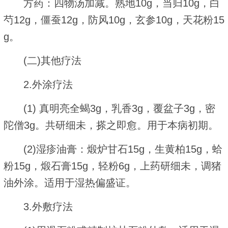
方药：四物汤加减。熟地10g，当归10g，白
芍12g，僵蚕12g，防风10g，玄参10g，天花粉15
g。
(二)其他疗法
2.外涂疗法
(1) 真明亮全蝎3g，乳香3g，覆盆子3g，密
陀僧3g。共研细未，搽之即愈。用于本病初期。
(2)湿疹油膏：煅炉甘石15g，生黄柏15g，蛤
粉15g，煅石膏15g，轻粉6g，上药研细未，调猪
油外涂。适用于湿热偏盛证。
3.外敷疗法