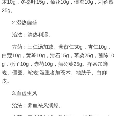
术10g，冬桑叶15g，菊花10g，僵蚕10g，刺蒺藜
25g。
2.湿热偏盛
治法：清热利湿。
方药：三仁汤加减。薏苡仁30g，杏仁10g，
白蔻10g，黄芩10g，滑石15g，萆粟25g，茵陈10
g，栀子10g，赤芍10g，蒲公英25g。痒甚加蝉
蜕、僵蚕、蛇蜕;湿重者加苍术、地肤子、白鲜
皮。
3.血虚生风
治法：养血祛风润燥。