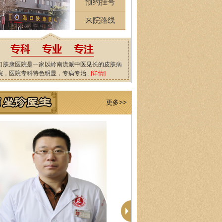
预约挂号
来院路线
口肤康医院是一家以岭南流派中医见长的皮肤病
院，医院专科特色明显，专病专治...
[详情]
更多>>