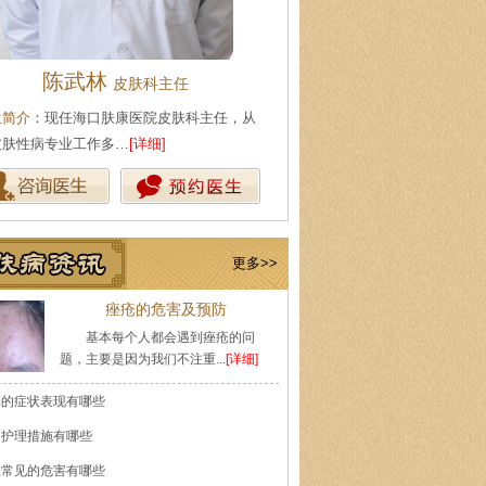
陈武林
王珍
皮肤科主任
会诊专家
生简介
：现任海口肤康医院皮肤科主任，从
医生简介
：原海南医学院附属医
皮肤性病专业工作多…
[详细]
医师，副教授。从事皮…
[详细]
更多>>
痤疮的危害及预防
基本每个人都会遇到痤疮的问
题，主要是因为我们不注重...
[详细]
癣的症状表现有哪些
的护理措施有哪些
痘常见的危害有哪些