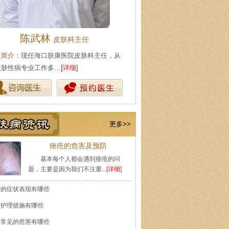
陈武林
王珍
皮肤科主任
会诊专家
生简介
：现任海口肤康医院皮肤科主任，从
医生简介
：原海南医学院附属医
皮肤性病专业工作多…
[详细]
医师，副教授。从事皮…
[详细]
更多>>
痤疮的危害及预防
基本每个人都会遇到痤疮的问
题，主要是因为我们不注重...
[详细]
癣的症状表现有哪些
的护理措施有哪些
痘常见的危害有哪些