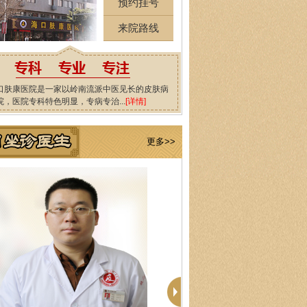
预约挂号
来院路线
口肤康医院是一家以岭南流派中医见长的皮肤病
院，医院专科特色明显，专病专治...
[详情]
更多>>