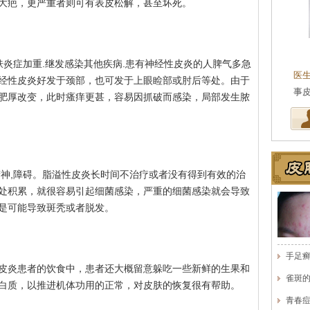
大疤，更严重者则可有表皮松解，甚至坏死。
王珍
会诊专家
肤炎症加重.继发感染其他疾病.患有神经性皮炎的人脾气多急
医生简介
：原海南医学院附属医院皮肤科主任
医
经性皮炎好发于颈部，也可发于上眼睑部或肘后等处。由于
医师，副教授。从事皮…
[详细]
事
肥厚改变，此时瘙痒更甚，容易因抓破而感染，局部发生脓
精神,障碍。脂溢性皮炎长时间不治疗或者没有得到有效的治
处积累，就很容易引起细菌感染，严重的细菌感染就会导致
是可能导致斑秃或者脱发。
手足
皮炎患者的饮食中，患者还大概留意躲吃一些新鲜的生果和
雀斑
白质，以推进机体功用的正常，对皮肤的恢复很有帮助。
青春