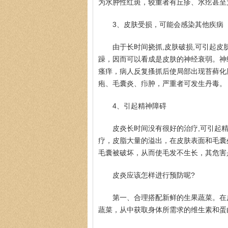
为水肿性红斑，较重者有丘疹、水疙甚至
3、皮肤受损，可能会感染其他疾病
由于长时间挠抓,皮肤破损,可引起皮
躁，因而可以看成是皮肤的神经衰弱。神
瘙痒，病人反复搔抓后使局部出现苔藓化
疱、毛囊炎、疖肿，严重者可发生丹毒。
4、引起精神障碍
皮炎长时间没有很好的治疗,可引起
疗，皮脂大量的溢出，在皮肤表面和毛囊
毛囊被破坏，从而使毛发不生长，其危害
皮炎应该怎样进行预防呢?
第一、合理搭配新鲜的生果蔬菜。在
蔬菜，从中获取身体所需求的维生素和蛋