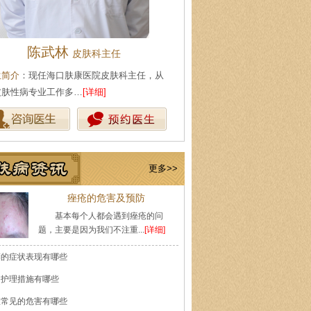
陈武林
王珍
皮肤科主任
会诊专家
生简介
：现任海口肤康医院皮肤科主任，从
医生简介
：原海南医学院附属医
皮肤性病专业工作多…
[详细]
医师，副教授。从事皮…
[详细]
更多>>
痤疮的危害及预防
基本每个人都会遇到痤疮的问
题，主要是因为我们不注重...
[详细]
癣的症状表现有哪些
的护理措施有哪些
痘常见的危害有哪些