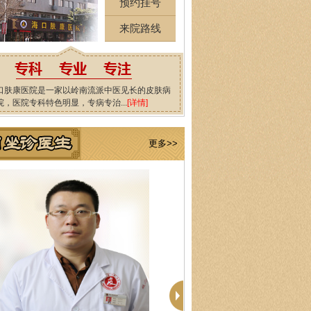
预约挂号
来院路线
口肤康医院是一家以岭南流派中医见长的皮肤病
院，医院专科特色明显，专病专治...
[详情]
更多>>