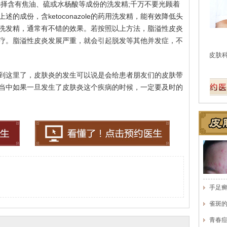
选择含有焦油、硫或水杨酸等成份的洗发精;千万不要光顾着
的成份，含ketoconazole的药用洗发精，能有效降低头
洗发精，通常有不错的效果。若按照以上方法，脂溢性皮炎
王珍
会诊专家
疗。脂溢性皮炎发展严重，就会引起脱发等其他并发症，不
医生简介
：原海南医学院附属医院皮肤科主任
医
医师，副教授。从事皮…
[详细]
事
到这里了，皮肤炎的发生可以说是会给患者朋友们的皮肤带
当中如果一旦发生了皮肤炎这个疾病的时候，一定要及时的
手足
雀斑
青春