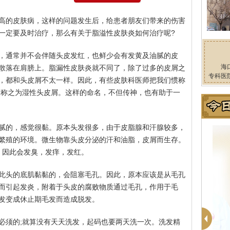
高的皮肤病，这样的问题发生后，给患者朋友们带来的伤害
一定要及时治疗，那么有关于脂溢性皮肤炎如何治疗呢?
，通常并不会伴随头皮发红，也鲜少会有发黄及油腻的皮
海
散落在肩膀上。脂漏性皮肤炎就不同了，除了过多的皮屑之
专科医
，都和头皮屑不太一样。因此，有些皮肤科医师把我们惯称
炎称之为湿性头皮屑。这样的命名，不但传神，也有助于一
腻的，感觉很黏。原本头发很多，由于皮脂腺和汗腺较多，
繁殖的环境。微生物靠头皮分泌的汗和油脂，皮屑而生存。
，因此会发臭，发痒，发红。
此头的底肌黏黏的，会阻塞毛孔。因此，原本应该是从毛孔
而引起发炎，附着于头皮的腐败物质通过毛孔，作用于毛
发变成休止期毛发而造成脱发。
必须的;就算没有天天洗发，起码也要两天洗一次。洗发精