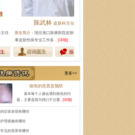
陈武林
王珍
皮肤科主任
会诊专家
生简介
：现任海口肤康医院皮肤科主任，从
医生简介
：原海南医学院附属医
皮肤性病专业工作多…
[详细]
医师，副教授。从事皮…
[详细]
更多>>
痤疮的危害及预防
基本每个人都会遇到痤疮的问
题，主要是因为我们不注重...
[详细]
癣的症状表现有哪些
的护理措施有哪些
痘常见的危害有哪些