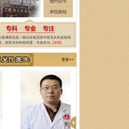
预约挂号
来院路线
口肤康医院是一家以岭南流派中医见长的皮肤病
院，医院专科特色明显，专病专治...
[详情]
更多>>