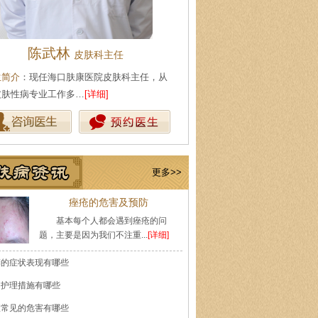
陈武林
王珍
皮肤科主任
会诊专家
生简介
：现任海口肤康医院皮肤科主任，从
医生简介
：原海南医学院附属医
皮肤性病专业工作多…
[详细]
医师，副教授。从事皮…
[详细]
更多>>
痤疮的危害及预防
基本每个人都会遇到痤疮的问
题，主要是因为我们不注重...
[详细]
癣的症状表现有哪些
的护理措施有哪些
痘常见的危害有哪些