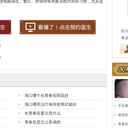
使细菌滋生、繁衍。所保持每周换洗枕巾的好习惯，尤其是
王珍
会诊专家
医生简介
：原海南医学院附属医院皮肤科主任
医
医师，副教授。从事皮…
[详细]
事
好
好
海口哪个祛青春痘医院好
海口哪里治疗痤疮效果比较好
手足
长青春痘要注意什么
雀斑
青春痘是怎么形成的
青春