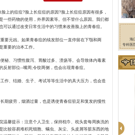
除脸上的痘痘?脸上长痘痘的原因?脸上长痘痘原因有很多，
是一些药物的使用，外界因素等。但不管什么原因。我们都
也可以通过改变日常生活中的习惯来改善脸上的青春痘。
海
的重要元凶。如果青春痘的续发部位一直停留在下颚和两
专科医
是重要的治本工作。
：便秘、习惯性腹泻、胃酸过多、溃疡等。会导致体内毒素
反射部位--嘴周;令纹两侧，也会出现青春痘。
新工作、结婚、生子、考试等等生活中的具大压力，也会造
、长期疲劳，烟酒过量，也是诱使青春痘驻足和复发的慢性
院温馨提示：注意个人卫生，保持枕巾、枕头套每周换洗的
是比较容易堆积死细胞、螨虫、灰尘、头皮屑等脏东西的地