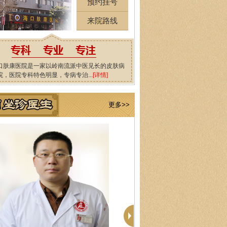
预约挂号
来院路线
口肤康医院是一家以岭南流派中医见长的皮肤病
院，医院专科特色明显，专病专治...
[详情]
更多>>