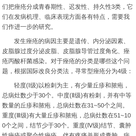
们把痤疮分成青春期性、迟发性、持久性3类，它
们在发病机理、临床表现方面各有特点，需要我
们作进一步的研究。
发生痤疮的病因主要是遗传、内分泌因素、
皮脂腺过度分泌皮脂、皮脂腺导管过度角化、痤
疮丙酸杆菌感染。对于痤疮的分类是哪些这个问
题，根据国际改良分类法，寻常型痤疮分为4级：
轻度(Ⅰ级)以粉刺为主，有少量丘疹和脓疱，
总病灶数少于30个。中度(Ⅱ级)有粉刺，并有中等
数量的丘疹和脓疱，总病灶数在31~50个之间。
重度(Ⅲ级)有大量丘疹和脓疱，总病灶数在51~10
0个之间，结节少于30个。重度(Ⅳ级)结节、囊肿
性痤疮或聚合性痤疮，伴有疼痛并形成囊肿，病