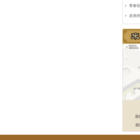
青春
皮炎
医
就