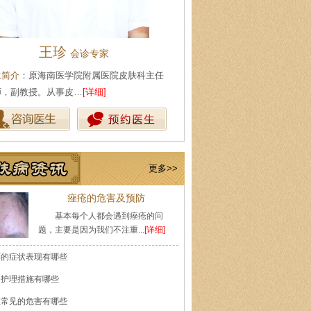
王珍
陈武林
会诊专家
皮肤科主
生简介
：原海南医学院附属医院皮肤科主任
医生简介
：现任海口肤康医院皮
师，副教授。从事皮…
[详细]
事皮肤性病专业工作多…
[详细]
更多>>
痤疮的危害及预防
基本每个人都会遇到痤疮的问
题，主要是因为我们不注重...
[详细]
癣的症状表现有哪些
的护理措施有哪些
痘常见的危害有哪些