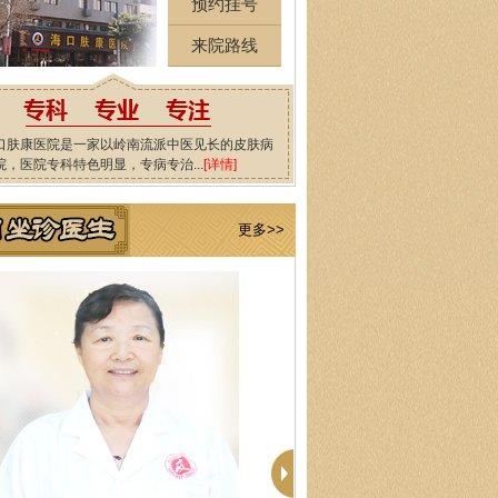
预约挂号
来院路线
口肤康医院是一家以岭南流派中医见长的皮肤病
院，医院专科特色明显，专病专治...
[详情]
更多>>