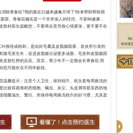
速消除青春痘?我的脸近日越来越像月球了!快来帮助帮助我
的愿望。青春痘确实是一个非常恼人的经历。不影响健康，
皮肤科医生提醒您，不要再在意导致心情紧张，更不要不在
海
专科医
又叫痤疮或粉刺，是由於毛囊及皮脂腺阻塞、发炎所引发的
刺激毛发生长，促进皮脂腺分泌更多油脂，毛发和皮脂腺因
发皮肤红肿的反应。其实，青少年不一定都会长青春痘;而
别也可能长在不同年龄段。
院温馨提示：注意个人卫生，保持枕巾、枕头套每周换洗的
是比较容易堆积死细胞、螨虫、灰尘、头皮屑等脏东西的地
使细菌滋生、繁衍。所保持每周换洗枕巾的好习惯，尤其是