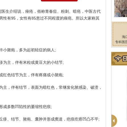
院医生介绍说，痤疮，俗称青春痘、粉刺、暗疮，中医古代
男性有95，女性有85患过不同程度的痤疮。所以大家称其
海
专科医
许小脓疱，多为起初轻症的病人;
疹为主，伴有米粒或黄豆大的小结节;
或红色结节为主，伴有疼痛或小脓疱;
为主，伴有结节，表面为暗红色，常继发化脓感染、破溃，
形成多数凹陷性的萎缩性疤痕;
丘疹、结节、脓疱、囊肿并形成窦道，疤痕疙瘩凹凸不平;