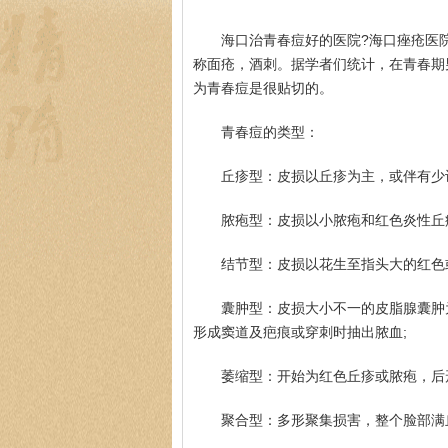
海口治青春痘好的医院?海口痤疮医
称面疮，酒刺。据学者们统计，在青春期
为青春痘是很贴切的。
青春痘的类型：
丘疹型：皮损以丘疹为主，或伴有少
脓疱型：皮损以小脓疱和红色炎性丘
结节型：皮损以花生至指头大的红色
囊肿型：皮损大小不一的皮脂腺囊肿
形成窦道及疤痕或穿刺时抽出脓血;
萎缩型：开始为红色丘疹或脓疱，后
聚合型：多形聚集损害，整个脸部满