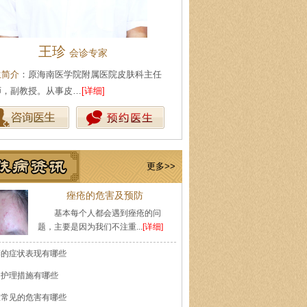
陈武林
王珍
皮肤科主任
会诊专家
生简介
：现任海口肤康医院皮肤科主任，从
医生简介
：原海南医学院附属医
皮肤性病专业工作多…
[详细]
医师，副教授。从事皮…
[详细]
更多>>
痤疮的危害及预防
基本每个人都会遇到痤疮的问
题，主要是因为我们不注重...
[详细]
癣的症状表现有哪些
的护理措施有哪些
痘常见的危害有哪些