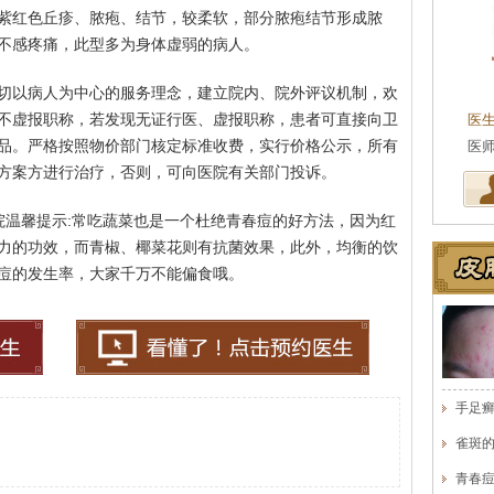
紫红色丘疹、脓疱、结节，较柔软，部分脓疱结节形成脓
不感疼痛，此型多为身体虚弱的病人。
王珍
会诊专家
切以病人为中心的服务理念，建立院内、院外评议机制，欢
不虚报职称，若发现无证行医、虚报职称，患者可直接向卫
医生简介
：原海南医学院附属医院皮肤科主任
医
品。严格按照物价部门核定标准收费，实行价格公示，所有
医师，副教授。从事皮…
[详细]
事
方案方进行治疗，否则，可向医院有关部门投诉。
院温馨提示:常吃蔬菜也是一个杜绝青春痘的好方法，因为红
力的功效，而青椒、椰菜花则有抗菌效果，此外，均衡的饮
痘的发生率，大家千万不能偏食哦。
手足
雀斑
青春