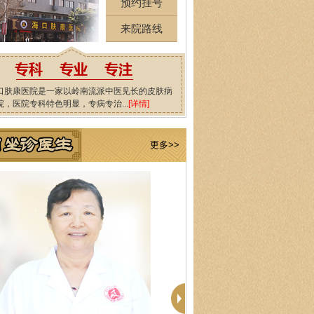
预约挂号
来院路线
口肤康医院是一家以岭南流派中医见长的皮肤病
院，医院专科特色明显，专病专治...
[详情]
更多>>