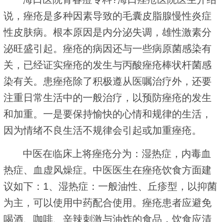
说，痤疮是多种因素导致的毛囊皮脂腺慢性炎症
性皮肤病。根本原因是内分泌失调，雄性激素分
泌旺盛引起。痤疮的病因还与一些病原菌感染有
关，已经证实痤疮的发生与丙酸痤疮棒状杆菌感
染有关。患痤疮除了积极遵从医嘱治疗外，还要
注重日常生活中的一般治疗，以预防痤疮的发生
和加重。一是要保持愉快的心情和规律的生活，
因为情绪不良生活不规律会引起或加重痤疮。
中医在临床上将痤疮分为：湿热症，内毒血
热症、血虚风燥症。中医医生在痤疮饮食方面建
议如下：1、湿热症：一般油性、丘疹型，以抑菌
为主，可以使用中药配合使用。痤疮患者应避免
喝酒、咖啡、辛辣刺激与油炸的食品，饮食应清