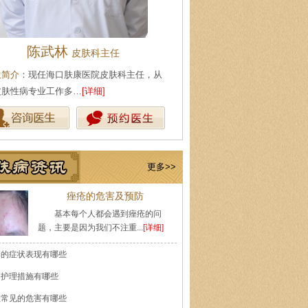
陈武林
王珍
皮肤科主任
会诊专家
生简介
：现任海口肤康医院皮肤科主任，从
医生简介
：原海南医学院附属医
皮肤性病专业工作多…
[详细]
医师，副教授。从事皮…
[详细]
更多>>
痤疮的危害及预防
基本每个人都会遇到痤疮的问
题，主要是因为我们不注重...
[详细]
癣的症状表现有哪些
的护理措施有哪些
痘常见的危害有哪些