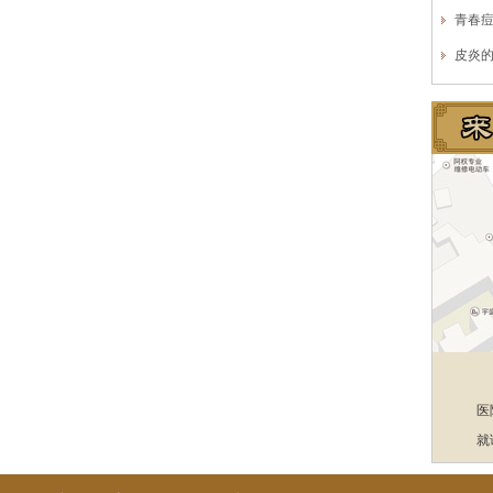
青春
皮炎
医
就