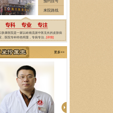
预约挂号
来院路线
口肤康医院是一家以岭南流派中医见长的皮肤病
院，医院专科特色明显，专病专治...
[详情]
更多>>