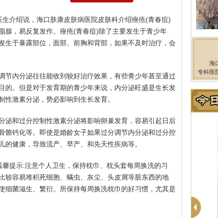
医生介绍说，海口肤康皮肤病医院皮肤科介绍痤疮(青春痘)
脂腺，易反复发作。痤疮(青春痘)除了主要发生于青少年
发生于暴露部位，面部、前胸和背部，如果不及时治疗，会
海
专科医
调节内分泌往往能收到较好治疗效果，有些青少年甚至通过
目的。但是对于发育期的青少年来说，内分泌旺盛是生长发
制性激素分泌，势必影响到生长发育。
分泌和过分控制性激素分泌将影响卵巢发育，容易引起日后
骨骼钙化等。即使是婚龄女子如果过分调节内分泌和过分控
儿的健康，导致流产、早产、和先天性疾病等。
温馨提示:注意个人卫生，保持枕巾、枕头套每周换洗的习
比较容易堆积死细胞、螨虫、灰尘、头皮屑等脏东西的地
使细菌滋生、繁衍。所保持每周换洗枕巾的好习惯，尤其是