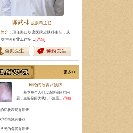
王珍
陈武林
会诊专家
皮肤科主
生简介
：原海南医学院附属医院皮肤科主任
医生简介
：现任海口肤康医院皮
师，副教授。从事皮…
[详细]
事皮肤性病专业工作多…
[详细]
更多>>
痤疮的危害及预防
基本每个人都会遇到痤疮的问
题，主要是因为我们不注重...
[详细]
癣的症状表现有哪些
的护理措施有哪些
痘常见的危害有哪些