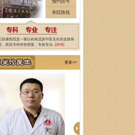
预约挂号
来院路线
口肤康医院是一家以岭南流派中医见长的皮肤病
院，医院专科特色明显，专病专治...
[详情]
更多>>