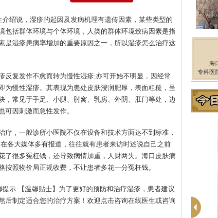
生介绍说，湿疹的起因及发病机理有遗传因素，某些类型的
境包括群体环境与个体环境，人类的群体环境致病因素是指
素是湿疹患病率增加的重要原因之一，所以湿疹怎么治疗这
海
专科医
疹反复发作不愈而转为慢性湿疹;亦可开始不明显，因经常
即为慢性湿疹。其表现为患处皮肤浸润肥厚，表面粗糙，呈
块，常见于手足、小腿、肘窝、乳房、外阴、肛门等处，边
也可因刺激而急性发作。
治疗，一般诊所小医院不仅在设备和技术方面达不到标准，
这在各大媒体多有报道，往往就有患者来访时述说自己之前
花了很多冤枉钱，还导致病情加重，人财两失。海口皮肤病
格按照物价局正规收费，不让患者多花一分冤枉钱。
馨提示:【温馨贴士】为了更好的预防和治疗湿疹，患者建议
然后制定适合您的治疗方案！欢迎点击咨询在线医生或咨询