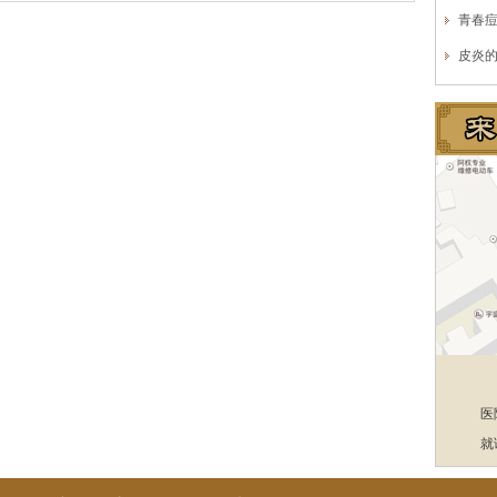
青春
皮炎
医
就