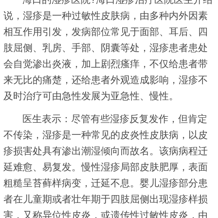
说，湿疹是一种过敏性皮肤病，由多种内外因素
相互作用引发，发病部位常见于面部、耳后、四
肢屈侧、乳房、手部、阴囊等处，湿疹患者患处
会自觉渗出炎液，加上剧烈瘙痒，不仅给患者带
来无比的痛楚，还给患者外观造成影响，湿疹不
及时治疗可由急性发展为亚急性、慢性。
医生表示：尽管有些湿疹反复发作，但肯定
不传染，湿疹是一种常见的皮炎性皮肤病，以皮
疹损害处具有渗出潮湿倾向而故名。该病病程迁
延难愈、易复发。慢性湿疹局部皮肤肥厚，表面
粗糙呈苔藓样病变，迁延不息。婴儿湿疹部分患
者在儿童期或者壮年期于四肢屈侧出现湿疹样损
害，又称异位性皮炎，或遗传性过敏性皮炎，由