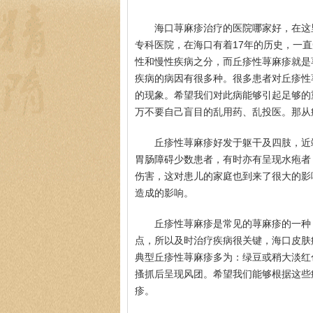
海口荨麻疹治疗的医院哪家好，在这
专科医院，在海口有着17年的历史，一
性和慢性疾病之分，而丘疹性荨麻疹就是
疾病的病因有很多种。很多患者对丘疹性
的现象。希望我们对此病能够引起足够的
万不要自己盲目的乱用药、乱投医。那从
丘疹性荨麻疹好发于躯干及四肢，近
胃肠障碍少数患者，有时亦有呈现水疱者
伤害，这对患儿的家庭也到来了很大的影
造成的影响。
丘疹性荨麻疹是常见的荨麻疹的一种
点，所以及时治疗疾病很关键，海口皮肤
典型丘疹性荨麻疹多为：绿豆或稍大淡红
搔抓后呈现风团。希望我们能够根据这些
疹。