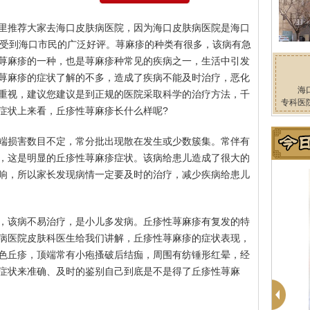
里推荐大家去海口皮肤病医院，因为海口皮肤病医院是海口
直受到海口市民的广泛好评。荨麻疹的种类有很多，该病有急
荨麻疹的一种，也是荨麻疹种常见的疾病之一，生活中引发
荨麻疹的症状了解的不多，造成了疾病不能及时治疗，恶化
海
重视，建议您建议是到正规的医院采取科学的治疗方法，千
专科医
症状上来看，丘疹性荨麻疹长什么样呢?
端损害数目不定，常分批出现散在发生或少数簇集。常伴有
，这是明显的丘疹性荨麻疹症状。该病给患儿造成了很大的
响，所以家长发现病情一定要及时的治疗，减少疾病给患儿
，该病不易治疗，是小儿多发病。丘疹性荨麻疹有复发的特
病医院皮肤科医生给我们讲解，丘疹性荨麻疹的症状表现，
色丘疹，顶端常有小疱搔破后结痂，周围有纺锤形红晕，经
症状来准确、及时的鉴别自己到底是不是得了丘疹性荨麻