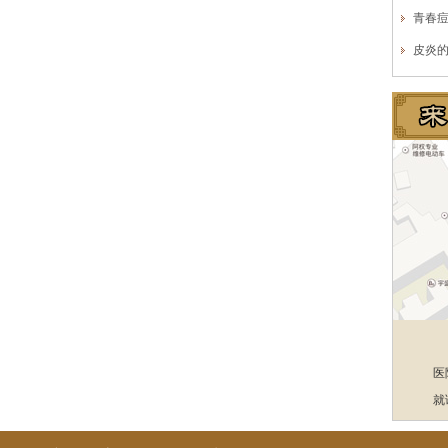
青春
皮炎
医
就