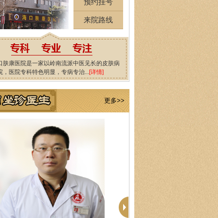
预约挂号
来院路线
口肤康医院是一家以岭南流派中医见长的皮肤病
院，医院专科特色明显，专病专治...
[详情]
更多>>