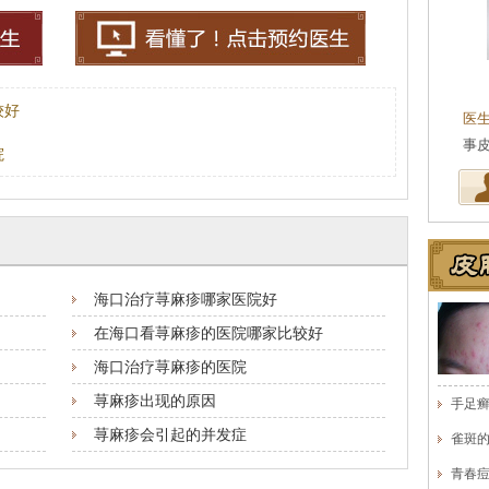
陈武林
会诊专家
皮肤科主任
较好
院附属医院皮肤科主任
医生简介
：现任海口肤康医院皮肤科主任，从
医
…
[详细]
事皮肤性病专业工作多…
[详细]
医
院
海口治疗荨麻疹哪家医院好
在海口看荨麻疹的医院哪家比较好
海口治疗荨麻疹的医院
荨麻疹出现的原因
手足
荨麻疹会引起的并发症
雀斑
青春