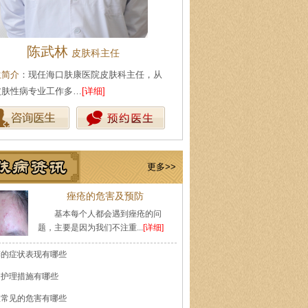
王珍
陈武林
会诊专家
皮肤科主
生简介
：原海南医学院附属医院皮肤科主任
医生简介
：现任海口肤康医院皮
师，副教授。从事皮…
[详细]
事皮肤性病专业工作多…
[详细]
更多>>
痤疮的危害及预防
基本每个人都会遇到痤疮的问
题，主要是因为我们不注重...
[详细]
癣的症状表现有哪些
的护理措施有哪些
痘常见的危害有哪些