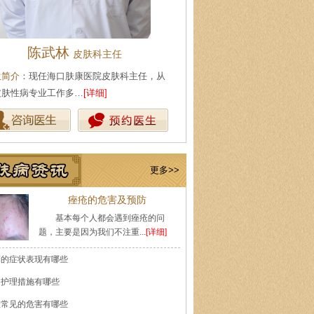
陈武林
王珍
皮肤科主任
会诊专家
生简介
：现任海口肤康医院皮肤科主任，从
医生简介
：原海南医学院附属医
皮肤性病专业工作多…
[详细]
医师，副教授。从事皮…
[详细]
更多>>
痤疮的危害及预防
基本每个人都会遇到痤疮的问
题，主要是因为我们不注重...
[详细]
癣的症状表现有哪些
的护理措施有哪些
痘常见的危害有哪些