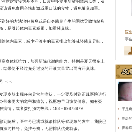
，注意饮食较为基本的，日常中多食用新鲜的蔬果瓜类，及
应该避免食用辛辣刺激或重口味的食物，避免腋臭加重。
不到好的方法治好腋臭或是自身腋臭产生的困扰导致情绪焦
王珍
会诊专家
衡，易引起体内毒素积累，加重腋臭味。
医生简介
：原海南医学院附属医院皮肤科主任
医
医师，副教授。从事皮…
[详细]
事
排除体内毒素，减少汗液中的毒素排出能够减轻腋臭异味，
提高身体抵抗力，加强新陈代谢的能力。特别是夏天很多上
，结果使不经过充分过滤的汗液大量冒出而有汗臭味。
号 ＜＜
发现皮肤出现任何异常的症状，一定要及时到正规医院进行
身带来更大的危害和痛苦，祝愿您早日恢复健康。如有疑
情，或者拨打预约热线：183－89878879
手足
雀斑
您到院后，医生号已满或就诊排队等候现象的发生，我院已
青春
前预约挂号，免挂号费，无需排队优先就诊。