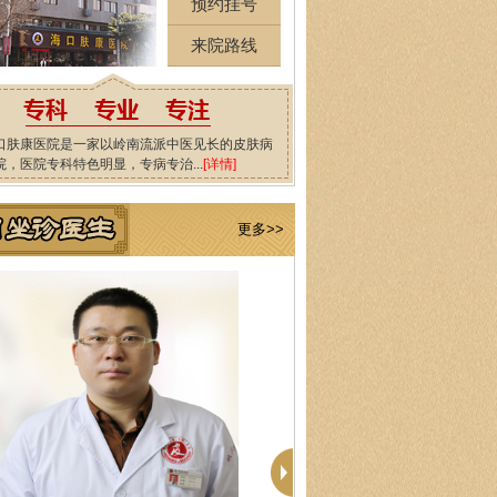
预约挂号
来院路线
口肤康医院是一家以岭南流派中医见长的皮肤病
院，医院专科特色明显，专病专治...
[详情]
更多>>