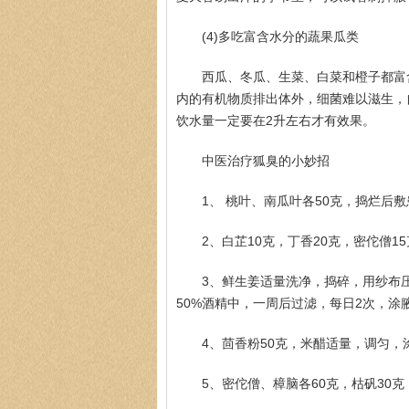
(4)多吃富含水分的蔬果瓜类
西瓜、冬瓜、生菜、白菜和橙子都富
内的有机物质排出体外，细菌难以滋生，
饮水量一定要在2升左右才有效果。
中医治疗狐臭的小妙招
1、 桃叶、南瓜叶各50克，捣烂后敷
2、白芷10克，丁香20克，密佗僧
3、鲜生姜适量洗净，捣碎，用纱布
50%酒精中，一周后过滤，每日2次，涂
4、茴香粉50克，米醋适量，调匀，
5、密佗僧、樟脑各60克，枯矾30