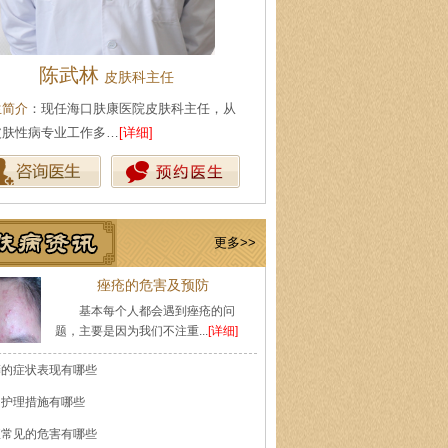
陈武林
王珍
皮肤科主任
会诊专家
生简介
：现任海口肤康医院皮肤科主任，从
医生简介
：原海南医学院附属医
皮肤性病专业工作多…
[详细]
医师，副教授。从事皮…
[详细]
更多>>
痤疮的危害及预防
基本每个人都会遇到痤疮的问
题，主要是因为我们不注重...
[详细]
癣的症状表现有哪些
的护理措施有哪些
痘常见的危害有哪些