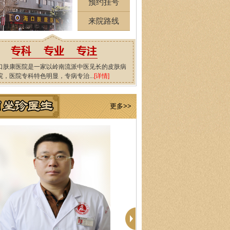
预约挂号
来院路线
口肤康医院是一家以岭南流派中医见长的皮肤病
院，医院专科特色明显，专病专治...
[详情]
更多>>