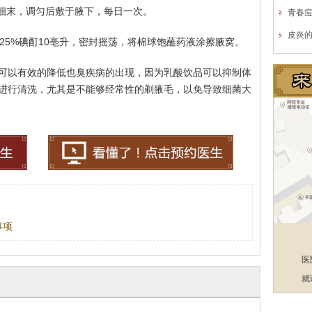
成细末，调匀后敷于腋下，每日一次。
青春
皮炎
25%碘酊10亳升，密封摇荡，将棉球饱蘸药液涂擦腋窝。
可以有效的降低也臭疾病的出现，因为乳酸饮品可以抑制体
进行清洗，尤其是不能够经常性的剃腋毛，以免导致细菌大
事项
医
就