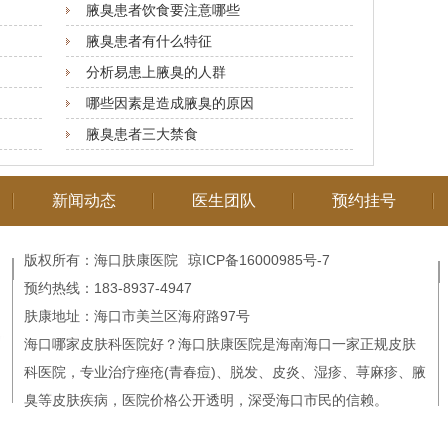
腋臭患者饮食要注意哪些
腋臭患者有什么特征
分析易患上腋臭的人群
哪些因素是造成腋臭的原因
腋臭患者三大禁食
新闻动态
医生团队
预约挂号
版权所有：海口肤康医院
琼ICP备16000985号-7
预约热线：183-8937-4947
肤康地址：海口市美兰区海府路97号
海口哪家皮肤科医院好
？
海口肤康医院
是海南海口一家正规皮肤
科医院，专业治疗痤疮(青春痘)、脱发、皮炎、湿疹、荨麻疹、腋
臭等皮肤疾病，医院价格公开透明，深受海口市民的信赖。