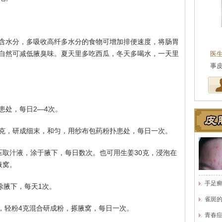
王珍
会诊专家
含水分，多吸收高纤多水分的食物可增加排便速度，将肠胃
自然可减低腋臭味。夏天里多吃西瓜，冬天多喝水，一天里
医生简介
：原海南医学院附属医院皮肤科主任
医
医师，副教授。从事皮…
[详细]
事
患处，每日2—4次。
15克，研成细末，和匀，用纱布包药粉扑患处，每日一次。
压取汁液，涂于腋下，每日数次。也可用生姜30克，浸泡在
腋窝。
手足
涂腋下，每天1次。
雀斑
克，轻粉4克混合研成粉，搽腋窝，每日一次。
青春