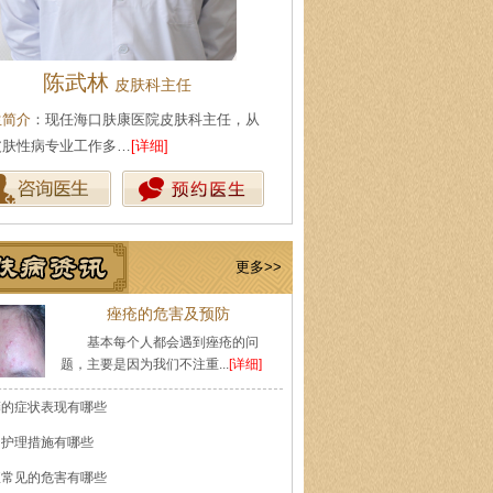
陈武林
王珍
皮肤科主任
会诊专家
生简介
：现任海口肤康医院皮肤科主任，从
医生简介
：原海南医学院附属医
皮肤性病专业工作多…
[详细]
医师，副教授。从事皮…
[详细]
更多>>
痤疮的危害及预防
基本每个人都会遇到痤疮的问
题，主要是因为我们不注重...
[详细]
癣的症状表现有哪些
的护理措施有哪些
痘常见的危害有哪些