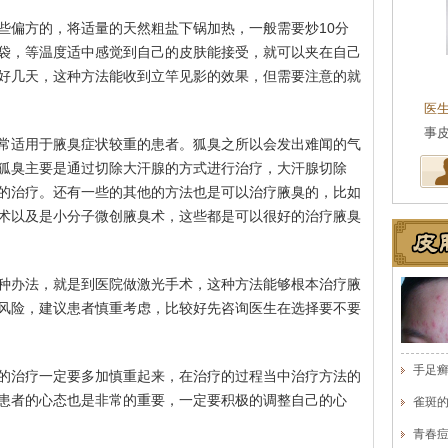
些偏方的，将适量的天然粗盐下锅加热，一般需要炒10分
袋，等温度适中感觉到自己的皮肤能接受，就可以夹在自己
王珍
好几天，这种方法能收到立竿见影的效果，但需要注意的就
会诊专家
医生简介
：原海南医学院附属医院皮肤科主任
医
医师，副教授。从事皮…
[详细]
事
常适用于腋臭症状较重的患者。狐臭之所以会发出难闻的气
狐臭主要是通过切除大汗腺的方式进行治疗，大汗腺切除
的治疗。还有一些的其他的方法也是可以治疗腋臭的，比如
术以及是小分子微创腋臭术，这些都是可以很好的治疗腋臭
种办法，就是到医院做激光手术，这种方法能够根本治疗腋
风险，建议患者慎重考虑，比较好先咨询医生在选择要不要
手足
的治疗一定要多加慎重起来，在治疗的过程当中治疗方法的
患者的心态也是非常的重要，一定要积极的调整自己的心
雀斑
青春