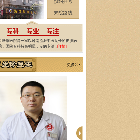
预约挂号
来院路线
口肤康医院是一家以岭南流派中医见长的皮肤病
院，医院专科特色明显，专病专治...
[详情]
更多>>