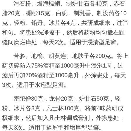
滑石粉、煅海螵蛸、制炉甘石各40克，赤石
脂20克，硼砂15克，白矾、制乳香、制没药各10
克，轻粉、铅丹、冰片各4克，共研成细末，过筛
和匀。将患处洗净擦干，然后将药粉均匀撒在趾
缝间糜烂痒处，每天2次。适用于浸渍型足癣。
苦参、地榆、胡黄连、地肤子各200克。将上
药切碎防入75%酒精至1000毫升中浸泡1周，过
滤后再加70%酒精至1000毫升，外涂患处，每天
3次。适用于水疱型足癣。
密陀僧30克，龙骨20克，炉甘石50克，轻
粉、冰片各3克，凡士林100克。将前4味药研成
极细末，然后加入凡士林调成膏剂，外搽患处，
每天3次。适用于鳞屑型和增厚型足癣。