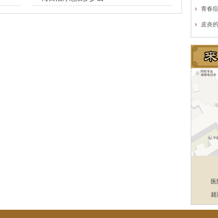
青春
皮炎
医
就