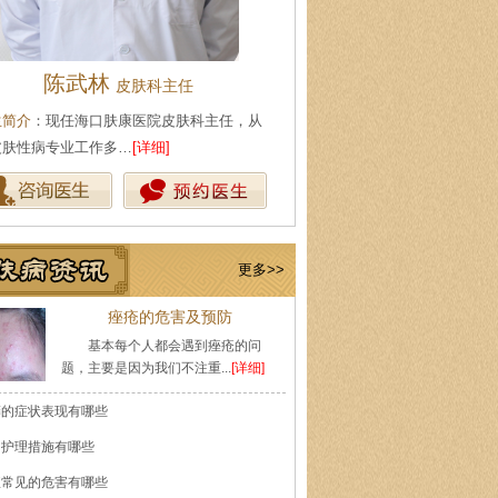
陈武林
王珍
皮肤科主任
会诊专家
生简介
：现任海口肤康医院皮肤科主任，从
医生简介
：原海南医学院附属医
皮肤性病专业工作多…
[详细]
医师，副教授。从事皮…
[详细]
更多>>
痤疮的危害及预防
基本每个人都会遇到痤疮的问
题，主要是因为我们不注重...
[详细]
癣的症状表现有哪些
的护理措施有哪些
痘常见的危害有哪些