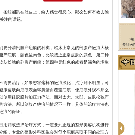
一条蚯蚓趴在肚皮上，给人感觉很恶心。那么如何有效去除
们关注的话题。
海
专科医
们要分清剖腹产疤痕的种类，临床上常见的剖腹产疤痕大概
腹产疤痕，颜色呈肉色，比较接近正常皮肤的颜色；第二种
皮肤松弛的剖腹产疤痕；第四种是红色的或者是褐色的增生
不需要治疗，如果想将这样的疤痕淡化，治疗到不明显，可
健康皮肤向疤痕表面攀爬进而覆盖疤痕，使疤痕外观不那么
以使用硅胶膜片加压力疗法。而对太大、太凹、皮肤松弛严
的方法。所以剖腹产疤痕的情况不一样，具体的治疗方法也
疤痕的保证。
目用药或选择治疗方式，一定要到正规的整形美容机构进行
介绍，专业的整形外科医生会对每个疤痕采取不同的处理方