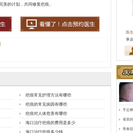
完美的计划，共同修复疤痕。
王珍
会诊专家
医生简介
：原海南医学院附属医院皮肤科主任
医
医师，副教授。从事皮…
[详细]
事
素
疤痕常见护理方法有哪些
疤痕的常见病因有哪些
手足
疤痕对人体危害有哪些
雀斑
海口治疗疤痕的费用是多少
青春
海口治疗疤痕多少钱