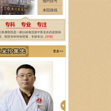
预约挂号
来院路线
口肤康医院是一家以岭南流派中医见长的皮肤病
院，医院专科特色明显，专病专治...
[详情]
更多>>