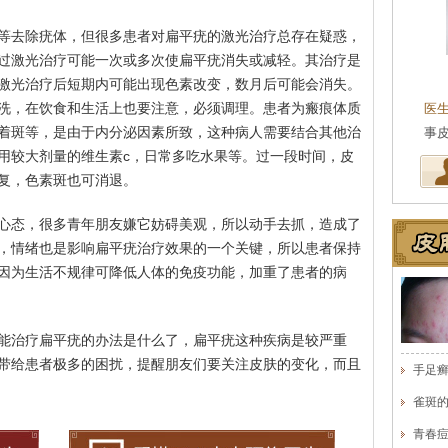
等去除疣体，但很多患者对扁平疣的激光治疗总存在疑惑，
过激光治疗可能一次或多次使扁平疣消失或减轻。其治疗是
王珍
会诊专家
激光治疗后短期内可能出现色素改变，数月后可能会消失。
洗，在饮食和生活上也要注意，必须调理。患者为瘢痕体质
医生简介
：原海南医学院附属医院皮肤科主任
医
着斑等，是由于内分泌因素所致，这种病人需要结合其他治
医师，副教授。从事皮…
[详细]
事
用较大剂量的维生素c，日常多吃水果等。过一段时间，皮
复，色素斑也可消退。
心态，很多青年朋友嫌它妨碍美观，所以动手去抓，造成了
，情绪也是影响扁平疣治疗效果的一个关键，所以患者保持
因为生活不规律可降低人体的免疫功能，加重了患者的病
能治疗扁平疣的办法是什么了，扁平疣这种疾病是较严重
带给患者极多的困扰，提醒朋友们要关注皮肤的变化，而且
手足
雀斑
青春