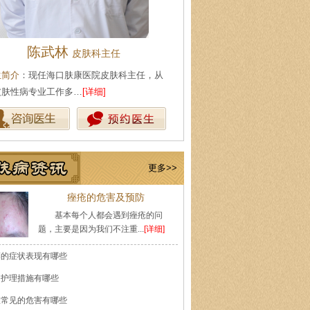
陈武林
王珍
皮肤科主任
会诊专家
生简介
：现任海口肤康医院皮肤科主任，从
医生简介
：原海南医学院附属医
皮肤性病专业工作多…
[详细]
医师，副教授。从事皮…
[详细]
更多>>
痤疮的危害及预防
基本每个人都会遇到痤疮的问
题，主要是因为我们不注重...
[详细]
癣的症状表现有哪些
的护理措施有哪些
痘常见的危害有哪些