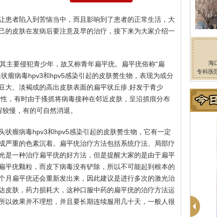
让患者陷入到苦恼当中，而且影响到了患者的正常生活，大
己的皮肤在发病后要注意及早的治疗，接下来为大家介绍一
海
起，因其主要侵犯青少年，故又称青年扁平疣。扁平疣俗称“扁
专科医
状瘤病毒hpv3和hpv5感染引起的皮肤赘生物，表现为或分
豆大、淡褐或的高出皮肤表面的扁平状丘疹.好发于青少
染性，有时由于搔抓将病毒接种在邻近皮肤，呈沿抓痕分布
程较慢，有的可自然消退。
状瘤病毒hpv3和hpv5感染引起的皮肤赘生物，它有一定
成严重的色素沉着。扁平疣治疗方法包括系统疗法、局部疗
光是一种治疗扁平疣的好方法，但是提醒大家的是由于扁平
扁平疣颗粒，而皮下病毒没有铲除，所以不可能起到根本的
个月扁平疣还会重新发出来，因此建议是进行多次的激光治
达皮肤，药力损耗大，这种口服中药的扁平疣的治疗方法运
所以效果并不理想，并且要长期连续服用几十天，一般人很