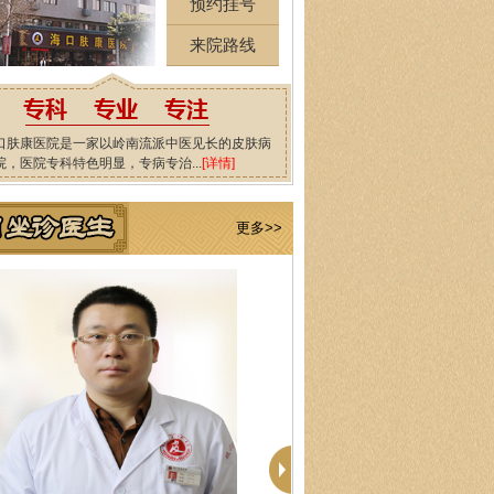
预约挂号
来院路线
口肤康医院是一家以岭南流派中医见长的皮肤病
院，医院专科特色明显，专病专治...
[详情]
更多>>