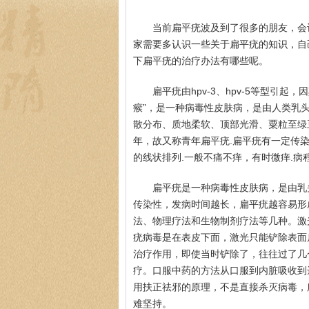
当前扁平疣波及到了很多的朋友，会
家需要多认识一些关于扁平疣的知识，自
下扁平疣的治疗办法有哪些呢。
扁平疣由hpv-3、hpv-5等型引
瘊”，是一种病毒性皮肤病，是由人类乳头
散分布、质地柔软、顶部光滑、粟粒至绿
年，故又称青年扁平疣.扁平疣有一定传
的线状排列.一般不痛不痒，有时微痒.病
扁平疣是一种病毒性皮肤病，是由乳头
传染性，发病时间越长，扁平疣越容易形
法、物理疗法和生物制剂疗法等几种。激
疣病毒是在表皮下面，激光只能铲除表面
治疗作用，即使当时铲除了，往往过了几
疗。口服中药的方法从口服到内脏吸收到
用扶正祛邪的原理，不是直接杀灭病毒，
难坚持。