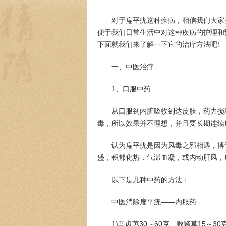
对于扁平疣这种疾病，相信我们大家
便于我们日常生活中对这种疾病的护理和
下面就我们来了解一下它的治疗方法吧!
一、中医治疗
1、口服中药
从口服到内脏吸收到达皮肤，药力损
毒，所以效果并不理想，并且要长期连续
认为扁平疣是因为风毒之邪相遇，搏
盛，积郁化热，气滞血凝，或内动肝风，
以下是几种中药的方法：
中医消除扁平疣——内服药
1)马齿苋30～60克、败酱草15～