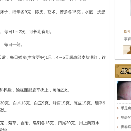
、蛇床子、细辛各9克，陈皮、苍术、苦参各15克，水煎，洗患
王珍
会诊专家
之。每日1～2次。可长期食用。
医生简介
：原海南医学院附属医院皮肤科主任
医
医师，副教授。从事皮…
[详细]
事
饮，每日一剂。
天后，每日煮食(生食更好)1只，4～5天后患部皮肤潮红，连
相和捣烂，涂搽面部扁平疣上，每晚2次。
苋30克、白术15克、白芷9克、蜂房15克、陈皮15克、细辛9
手足
擦洗。
雀斑
0克，紫草、香附、皂刺各15克，归尾20克。用上药煎水
青春
0分钟