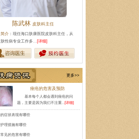
陈武林
王珍
皮肤科主任
会诊专家
生简介
：现任海口肤康医院皮肤科主任，从
医生简介
：原海南医学院附属医
皮肤性病专业工作多…
[详细]
医师，副教授。从事皮…
[详细]
更多>>
痤疮的危害及预防
基本每个人都会遇到痤疮的问
题，主要是因为我们不注重...
[详细]
癣的症状表现有哪些
的护理措施有哪些
痘常见的危害有哪些