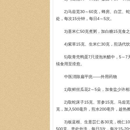
2)马齿苋30～60克，蜂房、白芷
处，每次15分钟，每日4～5次。
3)薏米仁50克煮粥，加白糖15克食
4)紫草15克、生米仁30克，煎汤代
5)取青壳鸭蛋7只浸泡米醋中，5～7
续食用至痊愈。
中医消除扁平疣——外用药物
1)取鲜丝瓜花2～5朵，加食盐少许
2)取蛇床子15克、苦参15克、马齿
克，加入500毫升，煎水200亳升，趁热
3)板蓝根、生薏苡仁各30克，桃仁1
500克。患处外洗，每日3次，每次15-2