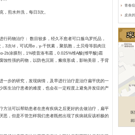
青春
0克，煎水外洗，每日3次。
皮炎
进行药物治疗： 数目较多，经久不愈者可口服乌罗托品，
5g/次，3次/d，可试用α，γ-干扰素，聚肌胞，土贝母等肌肉注
-2b涂膜剂，1%喷昔洛韦霜，0.025%维A酸(维甲酸)霜
腐蚀性强的药物，以防色沉斑，瘢痕形成，影响美容，手背
进一步的研究，发现病情，及早进行治疗是治疗扁平疣的一
少医生治疗患者的难度，也会在一定程度上避免并发症的产
疗方法可以帮助患者在患有疾病之后更好的去做治疗，扁平
医
厌恶，但是不管怎样我们患者既然出现了疾病就应该积极的
就