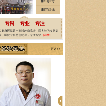
预约挂号
来院路线
口肤康医院是一家以岭南流派中医见长的皮肤病
院，医院专科特色明显，专病专治...
[详情]
更多>>