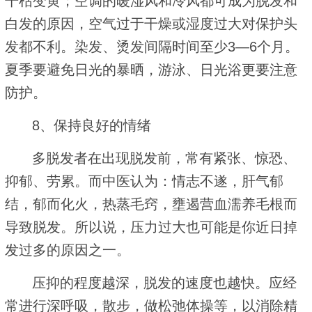
干枯变黄；空调的暖湿风和冷风都可成为脱发和
白发的原因，空气过于干燥或湿度过大对保护头
发都不利。染发、烫发间隔时间至少3—6个月。
夏季要避免日光的暴晒，游泳、日光浴更要注意
防护。
8、保持良好的情绪
多脱发者在出现脱发前，常有紧张、惊恐、
抑郁、劳累。而中医认为：情志不遂，肝气郁
结，郁而化火，热蒸毛窍，壅遏营血濡养毛根而
导致脱发。所以说，压力过大也可能是你近日掉
发过多的原因之一。
压抑的程度越深，脱发的速度也越快。应经
常进行深呼吸，散步，做松弛体操等，以消除精