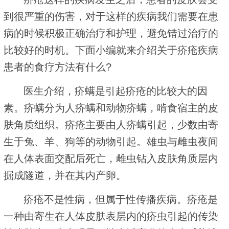
到很严重的伤害，对于这样的疾病我们需要在患
病的时候积极正确治疗和护理，避免错过治疗的
比较好的时机。下面小编就来介绍关于疥疮疾病
患者的食疗方法有什么?
医生介绍，疥螨是引起疥疮的比较大的因
素。疥螨分为人疥螨和动物疥螨，啃食宿主的皮
肤角质组织。疥疮主要由人疥螨引起，少数由寄
生于兔、羊、狗等的动物引起。雄虫与雌虫夜间
在人体表面交配后死亡，雌虫钻入皮肤角质层内
掘成隧道，并在其内产卵。
疥疮不是性病，但属于性传播疾病。疥疮是
一种由寄生在人体皮肤表层内的疥虫引起的传染