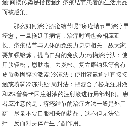
触;间接传染是指接触到疥疮结节患者的生活用品
而被感染。
那么如何治疗疥疮结节呢?疥疮结节早治疗早
痊愈，一旦拖延了病情，治疗时间也会相应延
长。疥疮结节与人体的免疫力息息相关，故大家
要加强锻炼，提高自身的免疫力;药物治疗法：使
用肤轻松，恩肤霜、去炎松、复方康纳乐等含有
皮质类固醇的激素;冷冻法：使用液氮通过直接接
触或喷雾冷冻患处;局封法：把混合了松龙注射液
和2%普鲁卡因注射液的注射液进行局部封闭。患
者应注意的是，疥疮结节的治疗方法一般是外用
药，尽量不要口服相关的药品，这不但无法治
疗，反而对身体产生了副作用。