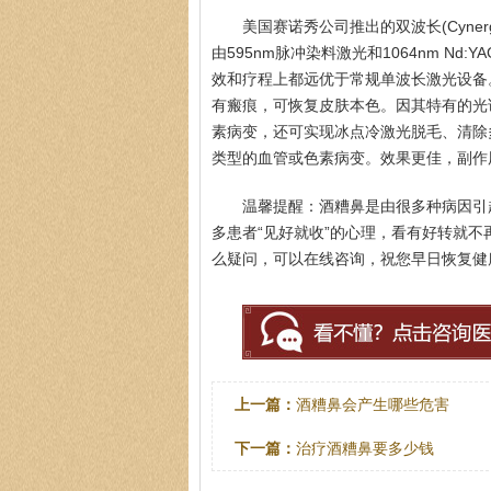
美国赛诺秀公司推出的双波长(Cynerg
由595nm脉冲染料激光和1064nm N
效和疗程上都远优于常规单波长激光设备
有瘢痕，可恢复皮肤本色。因其特有的光谱
素病变，还可实现冰点冷激光脱毛、清除
类型的血管或色素病变。效果更佳，副作
温馨提醒：酒糟鼻是由很多种病因引
多患者“见好就收”的心理，看有好转就
么疑问，可以在线咨询，祝您早日恢复健
上一篇：
酒糟鼻会产生哪些危害
下一篇：
治疗酒糟鼻要多少钱