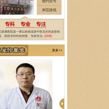
预约挂号
来院路线
口肤康医院是一家以岭南流派中医见长的皮肤病
院，医院专科特色明显，专病专治...
[详情]
更多>>