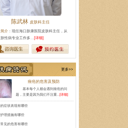
陈武林
王珍
皮肤科主任
会诊专家
生简介
：现任海口肤康医院皮肤科主任，从
医生简介
：原海南医学院附属医
皮肤性病专业工作多…
[详细]
医师，副教授。从事皮…
[详细]
更多>>
痤疮的危害及预防
基本每个人都会遇到痤疮的问
题，主要是因为我们不注重...
[详细]
癣的症状表现有哪些
的护理措施有哪些
痘常见的危害有哪些