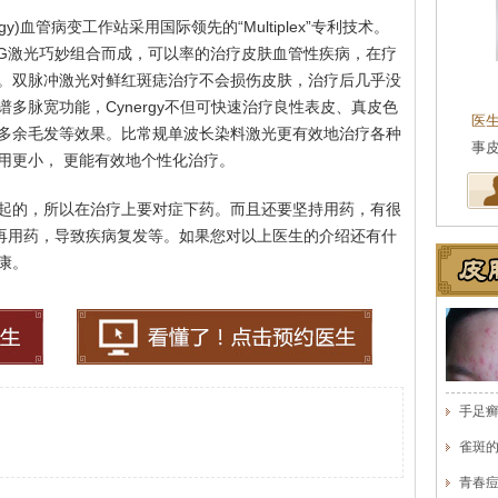
y)血管病变工作站采用国际领先的“Multiplex”专利技术。
d:YAG激光巧妙组合而成，可以率的治疗皮肤血管性疾病，在疗
。双脉冲激光对鲜红斑痣治疗不会损伤皮肤，治疗后几乎没
王珍
会诊专家
多脉宽功能，Cynergy不但可快速治疗良性表皮、真皮色
医生简介
：原海南医学院附属医院皮肤科主任
医
多余毛发等效果。比常规单波长染料激光更有效地治疗各种
医师，副教授。从事皮…
[详细]
事
用更小， 更能有效地个性化治疗。
起的，所以在治疗上要对症下药。而且还要坚持用药，有很
不再用药，导致疾病复发等。如果您对以上医生的介绍还有什
康。
手足
雀斑
青春