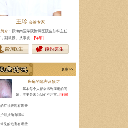
陈武林
王珍
皮肤科主任
会诊专家
生简介
：现任海口肤康医院皮肤科主任，从
医生简介
：原海南医学院附属医
皮肤性病专业工作多…
[详细]
医师，副教授。从事皮…
[详细]
更多>>
痤疮的危害及预防
基本每个人都会遇到痤疮的问
题，主要是因为我们不注重...
[详细]
癣的症状表现有哪些
的护理措施有哪些
痘常见的危害有哪些