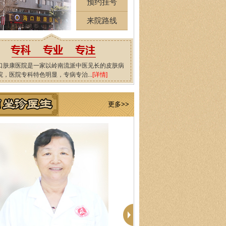
预约挂号
来院路线
口肤康医院是一家以岭南流派中医见长的皮肤病
院，医院专科特色明显，专病专治...
[详情]
更多>>