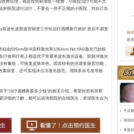
院收费合理，都是按照标准统一收费，小医院治疗可能不太
业的医院进行治疗，不要去一些不正规的小医院，对自己负
王珍
会诊专家
rgy双波长皮肤血管病变工作站治疗酒糟鼻疗效好 愈后不易复
医生简介
：原海南医学院附属医院皮肤科主任
医
医师，副教授。从事皮…
[详细]
事
站由595nm脉冲染料激光和1064nm Nd:YAG激光巧妙组
在疗效和疗程上都远优于常规单波长激光设备。双脉冲激光
没有瘢痕，可恢复皮肤本色。因其特有的光谱多脉宽功能，
真皮色素病变，还可实现冰点冷激光脱毛、清除多余毛发等效
关于“治疗酒糟鼻要多少钱”的相关介绍，希望对您有所帮
更详细的了解，都可以咨询我院的在线医生，资深医生会为
手足
雀斑
青春