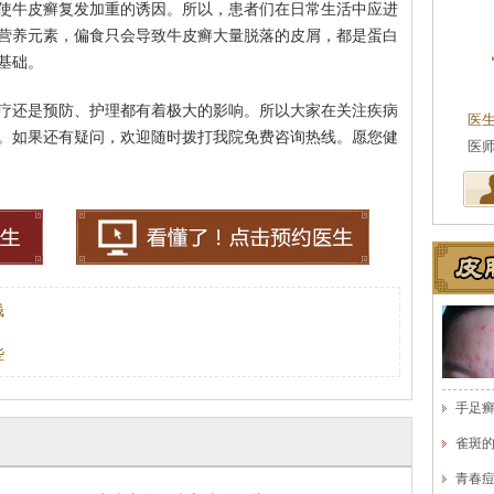
使牛皮癣复发加重的诱因。所以，患者们在日常生活中应进
营养元素，偏食只会导致牛皮癣大量脱落的皮屑，都是蛋白
基础。
王珍
会诊专家
疗还是预防、护理都有着极大的影响。所以大家在关注疾病
医生简介
：原海南医学院附属医院皮肤科主任
医
。如果还有疑问，欢迎随时拨打我院免费咨询热线。愿您健
医师，副教授。从事皮…
[详细]
事
钱
些
手足
雀斑
青春