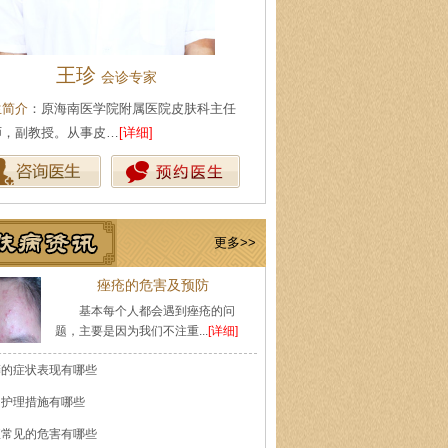
陈武林
王珍
皮肤科主任
会诊专家
生简介
：现任海口肤康医院皮肤科主任，从
医生简介
：原海南医学院附属医
皮肤性病专业工作多…
[详细]
医师，副教授。从事皮…
[详细]
更多>>
痤疮的危害及预防
基本每个人都会遇到痤疮的问
题，主要是因为我们不注重...
[详细]
癣的症状表现有哪些
的护理措施有哪些
痘常见的危害有哪些