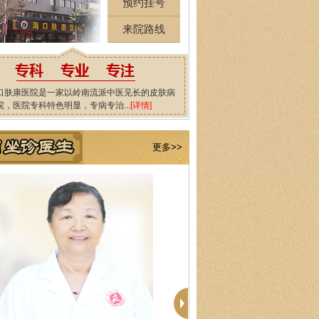
预约挂号
来院路线
口肤康医院是一家以岭南流派中医见长的皮肤病
院，医院专科特色明显，专病专治...
[详情]
更多>>