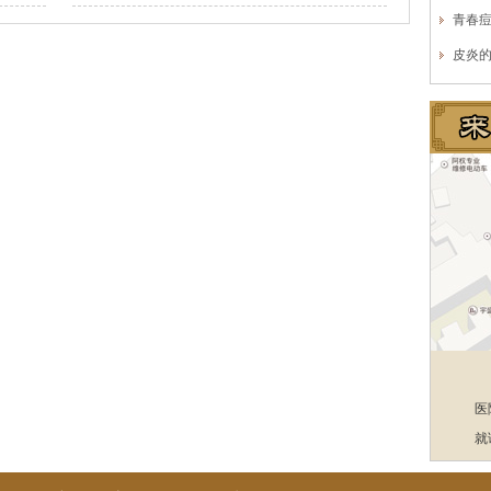
青春
皮炎
医
就