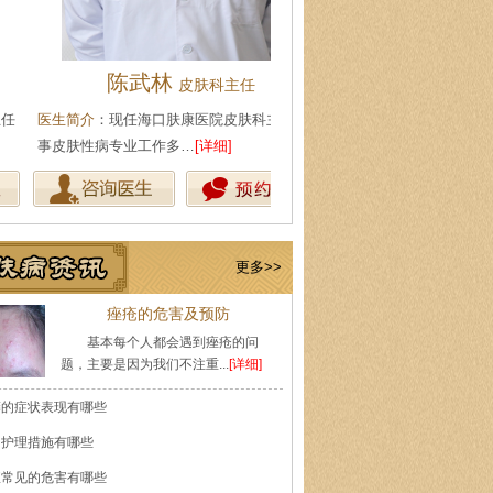
陈武林
王珍
皮肤科主任
会诊专家
生简介
：现任海口肤康医院皮肤科主任，从
医生简介
：原海南医学院附属医
皮肤性病专业工作多…
[详细]
医师，副教授。从事皮…
[详细]
更多>>
痤疮的危害及预防
基本每个人都会遇到痤疮的问
题，主要是因为我们不注重...
[详细]
癣的症状表现有哪些
的护理措施有哪些
痘常见的危害有哪些