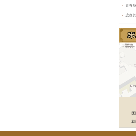
青春
皮炎
医
就