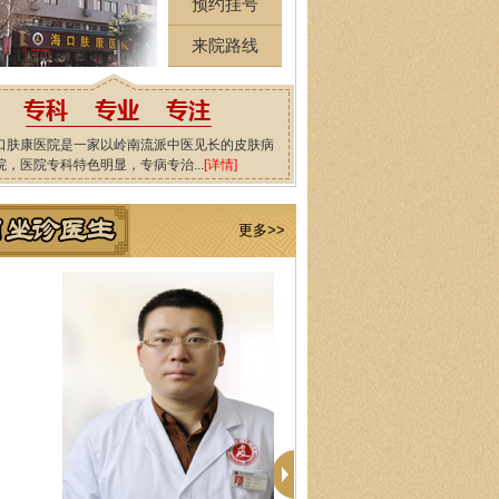
预约挂号
来院路线
口肤康医院是一家以岭南流派中医见长的皮肤病
院，医院专科特色明显，专病专治...
[详情]
更多>>