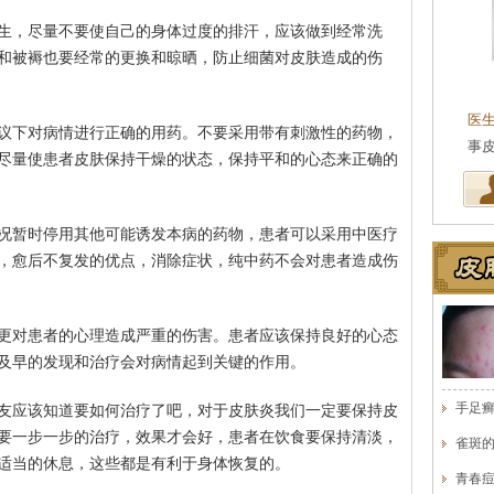
生，尽量不要使自己的身体过度的排汗，应该做到经常洗
和被褥也要经常的更换和晾晒，防止细菌对皮肤造成的伤
王珍
会诊专家
医生简介
：原海南医学院附属医院皮肤科主任
医
议下对病情进行正确的用药。不要采用带有刺激性的药物，
医师，副教授。从事皮…
[详细]
事
尽量使患者皮肤保持干燥的状态，保持平和的心态来正确的
况暂时停用其他可能诱发本病的药物，患者可以采用中医疗
，愈后不复发的优点，消除症状，纯中药不会对患者造成伤
更对患者的心理造成严重的伤害。患者应该保持良好的心态
及早的发现和治疗会对病情起到关键的作用。
手足
友应该知道要如何治疗了吧，对于皮肤炎我们一定要保持皮
要一步一步的治疗，效果才会好，患者在饮食要保持清淡，
雀斑
适当的休息，这些都是有利于身体恢复的。
青春