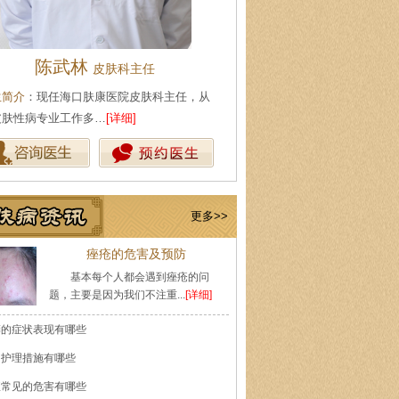
陈武林
王珍
皮肤科主任
会诊专家
生简介
：现任海口肤康医院皮肤科主任，从
医生简介
：原海南医学院附属医
皮肤性病专业工作多…
[详细]
医师，副教授。从事皮…
[详细]
更多>>
痤疮的危害及预防
基本每个人都会遇到痤疮的问
题，主要是因为我们不注重...
[详细]
癣的症状表现有哪些
的护理措施有哪些
痘常见的危害有哪些