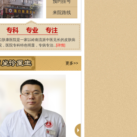
预约挂号
来院路线
口肤康医院是一家以岭南流派中医见长的皮肤病
院，医院专科特色明显，专病专治...
[详情]
更多>>