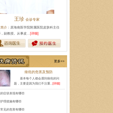
王珍
陈武林
会诊专家
皮肤科主
生简介
：原海南医学院附属医院皮肤科主任
医生简介
：现任海口肤康医院皮
师，副教授。从事皮…
[详细]
事皮肤性病专业工作多…
[详细]
更多>>
痤疮的危害及预防
基本每个人都会遇到痤疮的问
题，主要是因为我们不注重...
[详细]
癣的症状表现有哪些
的护理措施有哪些
痘常见的危害有哪些