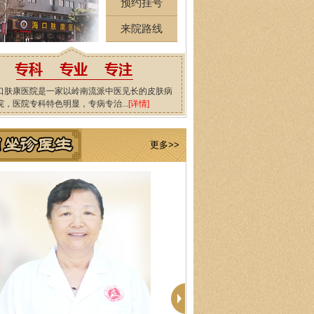
预约挂号
来院路线
口肤康医院是一家以岭南流派中医见长的皮肤病
院，医院专科特色明显，专病专治...
[详情]
更多>>