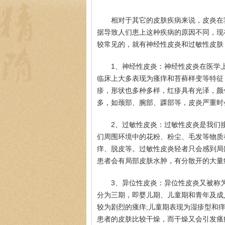
相对于其它的皮肤疾病来说，皮炎在
据导致人们患上这种疾病的原因不同，现
较常见的，就有神经性皮炎和过敏性皮肤
1、神经性皮炎：神经性皮炎在医学
临床上大多表现为瘙痒和苔藓样变等特征
疹，形状也多种多样，红疹具有光泽，颜
多，如颈部、腕部、踝部等，皮炎严重时
2、过敏性皮炎：过敏性皮炎是我们
们周围环境中的花粉、粉尘、毛发等物质
痒、脱皮等。过敏性皮炎轻者只会感到局
患者会有局部皮肤水肿，有分散开的大量
3、异位性皮炎：异位性皮炎又被称
分为三期，即婴儿期、儿童期和青年及成
较为剧烈的瘙痒;儿童期表现为湿疹型和
患者的皮肤比较干燥，而干燥又会引发瘙