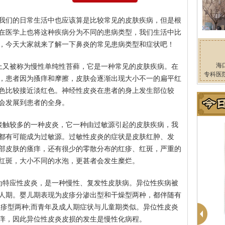
我们的日常生活中也应该算是比较常见的皮肤疾病，但是根
在医学上也将这种疾病分为不同的患病类型，我们生活中比
，今天大家就来了解一下鼻炎的常见患病类型和症状吧！
海
上又被称为慢性单纯性苔藓，它是一种常见的皮肤疾病。在
专科医
，患者因为搔痒和摩擦，皮肤会逐渐出现大小不一的扁平红
色比较接近淡红色。神经性皮炎在患者的身上发生部位较
会发展到患者的全身。
接触较多的一种皮炎，它一种由过敏源引起的皮肤疾病，我
都有可能成为过敏源。过敏性皮炎的症状是皮肤红肿、发
部皮肤的瘙痒，还有很少的零散分布的红疹、红斑，严重的
红斑，大小不同的水泡，更甚者会发生糜烂。
为特应性皮炎，是一种慢性、复发性皮肤病。异位性疾病被
人期。婴儿期表现为皮疹分渗出型和干燥型两种，都伴随有
痒疹型两种;而青年及成人期症状与儿童期类似。异位性皮炎
痒，因此异位性皮炎皮损的发生是慢性化病程。