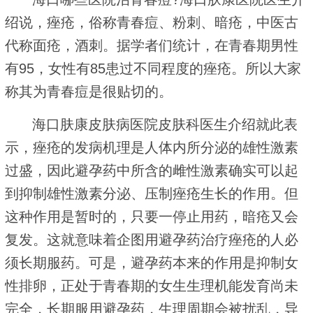
绍说，痤疮，俗称青春痘、粉刺、暗疮，中医古
代称面疮，酒刺。据学者们统计，在青春期男性
有95，女性有85患过不同程度的痤疮。所以大家
称其为青春痘是很贴切的。
海口肤康皮肤病医院皮肤科医生介绍就此表
示，痤疮的发病机理是人体内所分泌的雄性激素
过盛，因此避孕药中所含的雌性激素确实可以起
到抑制雄性激素分泌、压制痤疮生长的作用。但
这种作用是暂时的，只要一停止用药，暗疮又会
复发。这就意味着企图用避孕药治疗痤疮的人必
须长期服药。可是，避孕药本来的作用是抑制女
性排卵，正处于青春期的女生生理机能发育尚未
完全，长期服用避孕药，生理周期会被扰乱，导