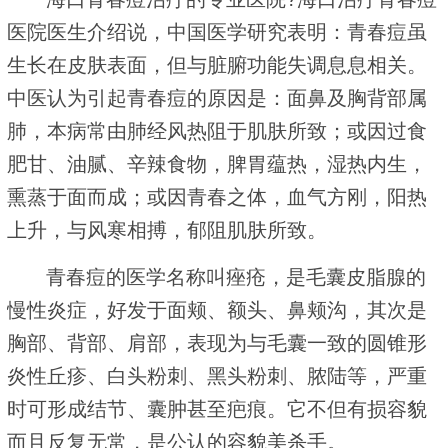
医院医生介绍说，中国医学研究表明：青春痘虽
生长在皮肤表面，但与脏腑功能失调息息相关。
中医认为引起青春痘的原因是：面鼻及胸背部属
肺，本病常由肺经风热阻于肌肤所致；或因过食
肥甘、油腻、辛辣食物，脾胃蕴热，湿热内生，
熏蒸于面而成；或因青春之体，血气方刚，阳热
上升，与风寒相搏，郁阻肌肤所致。
青春痘的医学名称叫痤疮，是毛囊皮脂腺的
慢性炎症，好发于面颊、额头、鼻颊沟，其次是
胸部、背部、肩部，表现为与毛囊一致的圆锥形
炎性丘疹、白头粉刺、黑头粉刺、脓陆等，严重
时可形成结节、囊肿甚至疤痕。它不但有损容貌
而且反复无常，是公认的容貌美杀手。