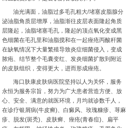
油光满面，油脂过多毛孔粗大/堵塞皮脂腺分
泌油脂角质层增厚，油脂渐往皮层表面隆起角质
层隆起，油脂堵塞毛孔，隆起的顶点氧化变成黑
色细菌在毛孔里和油脂搅和在一起痤疮丙酸杆菌
在缺氧情况下大量繁殖导致炎症细菌侵入，变成
脓疱、结节整个毛囊变红、发炎细菌扩散到附近
的皮肤组织，变得更大，进而形成痤疮。
海口肤康皮肤病医院坚持以人为关怀，服务
永恒为服务宗旨，努力为广大患者营造方便、放
心、安全、满意的就医环境，月均就诊数千人，
在诊疗银屑病(牛皮癣)、白癜风、玫瑰糠疹、荨麻
疹、脱发(斑秃)、皮肤癣、痤疮(青春痘)、扁平