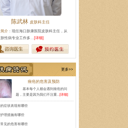
陈武林
王珍
皮肤科主任
会诊专家
任海口肤康医院皮肤科主任，从
医生简介
：原海南医学院附属医院皮肤科主
业工作多…
[详细]
医师，副教授。从事皮…
[详细]
更多>>
痤疮的危害及预防
基本每个人都会遇到痤疮的问
题，主要是因为我们不注重...
[详细]
癣的症状表现有哪些
的护理措施有哪些
痘常见的危害有哪些