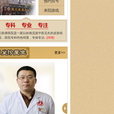
预约挂号
来院路线
口肤康医院是一家以岭南流派中医见长的皮肤病
院，医院专科特色明显，专病专治...
[详情]
更多>>