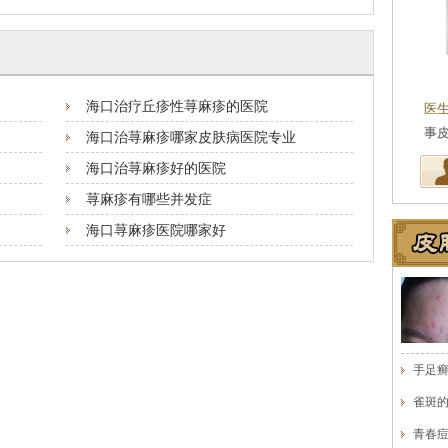
王珍
会诊专家
海口治疗丘疹性荨麻疹的医院
医生简介
：原海南医学院附属医院皮肤科主任
医生简介
：现
医师，副教授。从事皮…
[详细]
事皮肤性病专
海口治荨麻疹哪家皮肤病医院专业
海口治荨麻疹好的医院
荨麻疹有哪些并发症
海口荨麻疹医院哪家好
手足
雀斑
青春