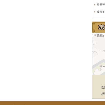
青春
皮炎
医
就